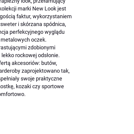
drapieżny look, przełamujący
kolekcji marki New Look jest
ogością faktur, wykorzystaniem
 sweter i skórzana spódnica,
ncja perfekcyjnego wyglądu
i metalowych oczek.
rastującymi zdobionymi
 lekko rockowej odsłonie.
ertą akcesoriów: butów,
garderoby zaprojektowano tak,
spełniały swoje praktyczne
kostkę, kozaki czy sportowe
komfortowo.