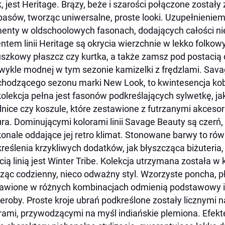
, jest Heritage. Brązy, beże i szarości połączone zostały
pasów, tworząc uniwersalne, proste looki. Uzupełnieniem
enty w oldschoolowych fasonach, dodających całości n
ntem linii Heritage są okrycia wierzchnie w lekko folkow
szkowy płaszcz czy kurtka, a także zamsz pod postacią
wykle modnej w tym sezonie kamizelki z frędzlami. Savag
hodzącego sezonu marki New Look, to kwintesencja kobi
kolekcja pełna jest fasonów podkreślających sylwetkę, j
nice czy koszule, które zestawione z futrzanymi akcesor
ra. Dominującymi kolorami linii Savage Beauty są czerń, b
onale oddające jej retro klimat. Stonowane barwy to rów
reślenia krzykliwych dodatków, jak błyszcząca biżuteria
cią linią jest Winter Tribe. Kolekcja utrzymana została w 
ząc codzienny, nieco odważny styl. Wzorzyste poncha, p
awione w różnych kombinacjach odmienią podstawowy 
eroby. Proste kroje ubrań podkreślone zostały licznymi 
ami, przywodzącymi na myśl indiańskie plemiona. Efek