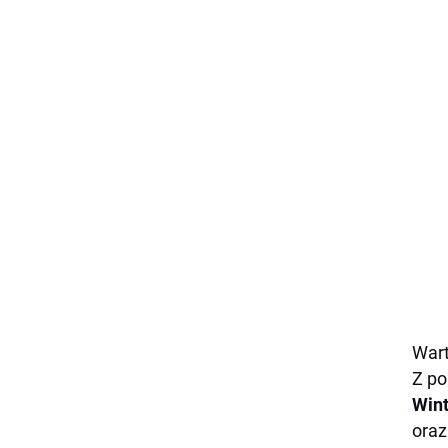
Wart
Z p
Wint
oraz