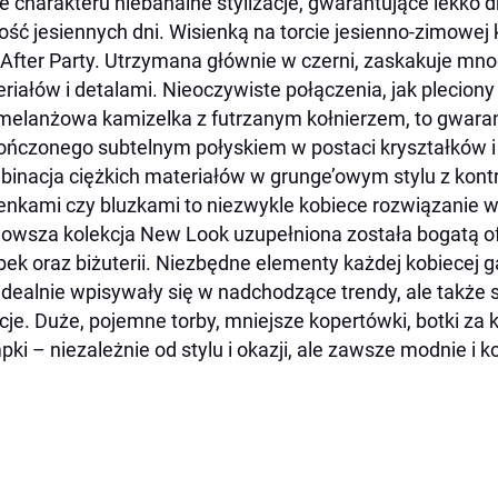
e charakteru niebanalne stylizacje, gwarantujące lekko 
ość jesiennych dni. Wisienką na torcie jesienno-zimowej 
a After Party. Utrzymana głównie w czerni, zaskakuje mn
riałów i detalami. Nieoczywiste połączenia, jak pleciony
melanżowa kamizelka z futrzanym kołnierzem, to gwara
ńczonego subtelnym połyskiem w postaci kryształków 
inacja ciężkich materiałów w grunge’owym stylu z kont
enkami czy bluzkami to niezwykle kobiece rozwiązanie w
owsza kolekcja New Look uzupełniona została bogatą of
bek oraz biżuterii. Niezbędne elementy każdej kobiecej 
idealnie wpisywały się w nadchodzące trendy, ale także 
cje. Duże, pojemne torby, mniejsze kopertówki, botki za 
pki – niezależnie od stylu i okazji, ale zawsze modnie i 