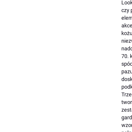
Look
czy 
elem
akce
kożu
niez
nadc
70. 
spód
pazu
dosk
podk
Trze
twor
zest
gard
wzor