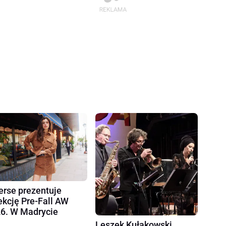
erse prezentuje
ekcję Pre-Fall AW
6. W Madrycie
Leszek Kułakowski