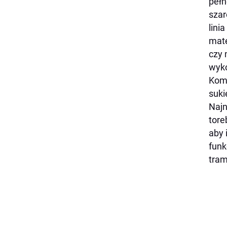
pełn
szar
lini
mate
czy 
wyko
Komb
suki
Najn
tore
aby 
funk
tram