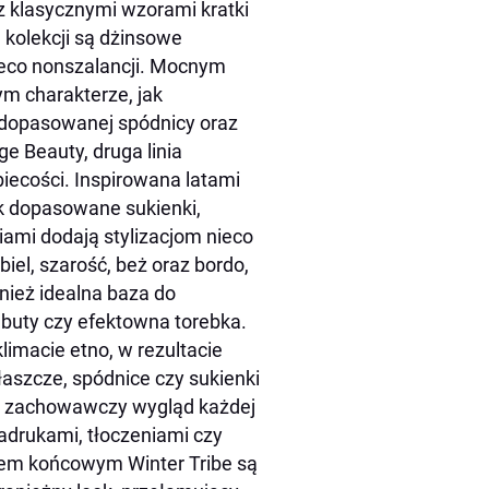
 z klasycznymi wzorami kratki
 kolekcji są dżinsowe
ieco nonszalancji. Mocnym
ym charakterze, jak
 dopasowanej spódnicy oraz
e Beauty, druga linia
ecości. Inspirowana latami
ak dopasowane sukienki,
iami dodają stylizacjom nieco
iel, szarość, beż oraz bordo,
nież idealna baza do
, buty czy efektowna torebka.
klimacie etno, w rezultacie
łaszcze, spódnice czy sukienki
i zachowawczy wygląd każdej
nadrukami, tłoczeniami czy
tem końcowym Winter Tribe są