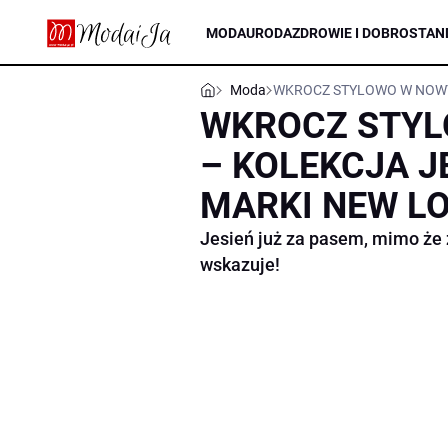
MODA
URODA
ZDROWIE I DOBROSTAN
Moda
WKROCZ STYLOWO W NOWY 
WKROCZ STYL
– KOLEKCJA J
MARKI NEW L
Jesień już za pasem, mimo że 
wskazuje!