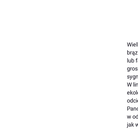
Wiel
brąz
lub 
gros
sygn
W li
ekol
odci
Pano
w od
jak 