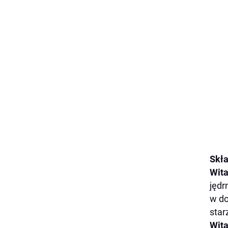
Skła
Wit
jędr
w do
star
Wit