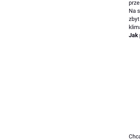
prze
Na s
zbyt
klim
Jak 
Chcą