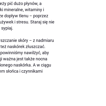
ży pić dużo płynów, a
i mineralne, witaminy i
że dopływ tlenu – poprzez
ywek i stresu. Staraj się nie
 sypiaj.
yszczanie skóry – z nadmiaru
 też naskórek złuszczać.
 powinniśmy nawilżyć, aby
ji ważna jest także nocna
ionego naskórka. A w ciągu
em słońca i czynnikami