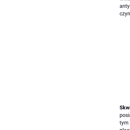
anty
czyn
Skw
posi
tym 