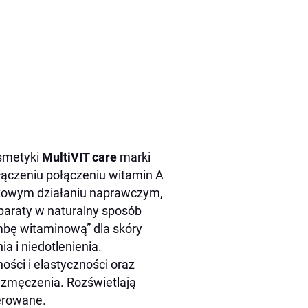
osmetyki
MultiVIT care
marki
łączeniu połączeniu witamin A
unkowym działaniu naprawczym,
araty w naturalny sposób
mbę witaminową” dla skóry
ia i niedotlenienia.
ści i elastyczności oraz
i zmęczenia. Rozświetlają
lerowane.