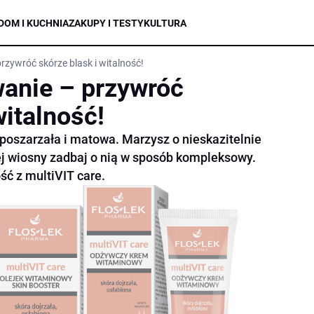
DOM I KUCHNIA
ZAKUPY I TESTY
KULTURA
zywróć skórze blask i witalność!
anie – przywróć
witalność!
 poszarzała i matowa. Marzysz o nieskazitelnie
Tej wiosny zadbaj o nią w sposób kompleksowy.
ść z multiVIT care.