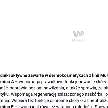
dniki aktywne zawarte w dermokosmetykach z linii Mult
amina A
– wspomaga prawidłowe funkcjonowanie skóry. P
ność, poprawia poziom nawilżenia, a także sprawia, że sk
tyku. Wspomaga regenerację zniszczonego naskórka i p
zenia. Wspiera też funkcje ochronne skóry oraz neutralizu
amina E
– zwana jest również witaminą młodości. Spowal