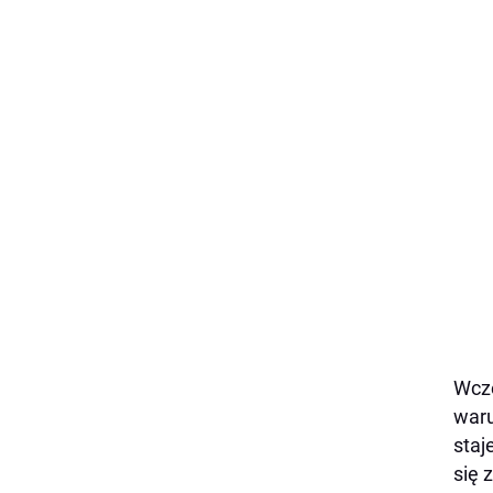
Wcze
waru
staj
się 