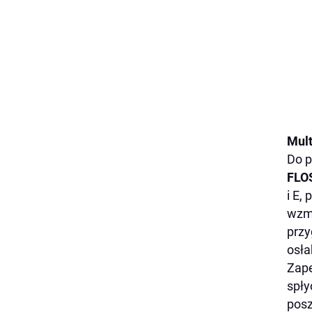
Mult
Do p
FLO
i E,
wzma
przy
osła
Zape
spły
posz