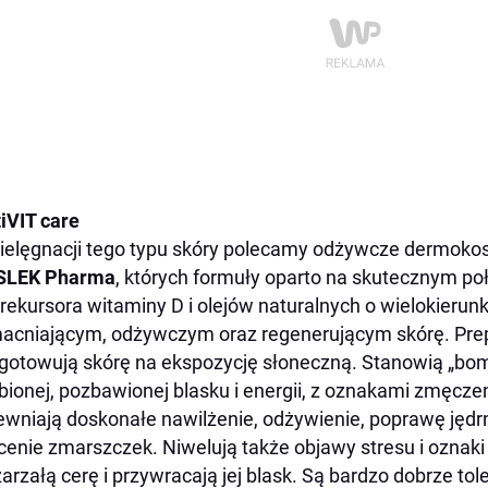
iVIT care
ielęgnacji tego typu skóry polecamy odżywcze dermok
SLEK Pharma
, których formuły oparto na skutecznym po
 prekursora witaminy D i olejów naturalnych o wielokier
cniającym, odżywczym oraz regenerującym skórę. Prep
gotowują skórę na ekspozycję słoneczną. Stanowią „bo
bionej, pozbawionej blasku i energii, z oznakami zmęczen
wniają doskonałe nawilżenie, odżywienie, poprawę jędrno
cenie zmarszczek. Niwelują także objawy stresu i oznak
arzałą cerę i przywracają jej blask. Są bardzo dobrze to