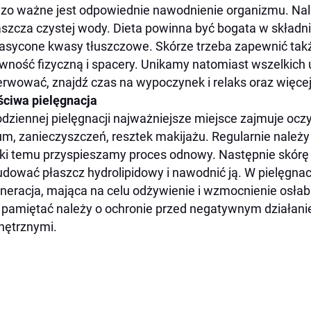
zo ważne jest odpowiednie nawodnienie organizmu. Nale
szcza czystej wody. Dieta powinna być bogata w składnik
asycone kwasy tłuszczowe. Skórze trzeba zapewnić tak
wność fizyczną i spacery. Unikamy natomiast wszelkich uż
rwować, znajdź czas na wypoczynek i relaks oraz więcej
ciwa pielęgnacja
dziennej pielęgnacji najważniejsze miejsce zajmuje ocz
m, zanieczyszczeń, resztek makijażu. Regularnie należy
ki temu przyspieszamy proces odnowy. Następnie skórę
dować płaszcz hydrolipidowy i nawodnić ją. W pielęgnac
neracja, mająca na celu odżywienie i wzmocnienie osłab
 pamiętać należy o ochronie przed negatywnym działani
nętrznymi.