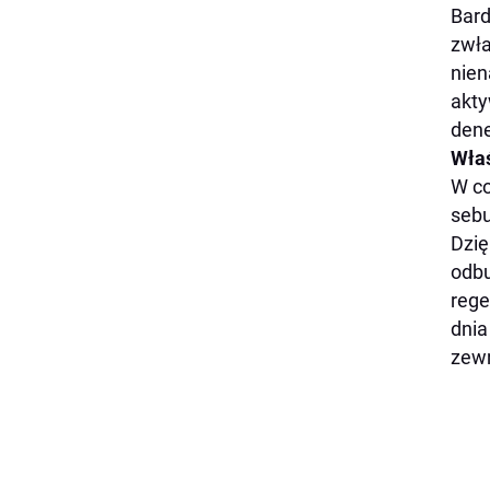
Bard
zwła
nien
akty
dene
Właś
W co
sebu
Dzię
odbu
rege
dnia
zew