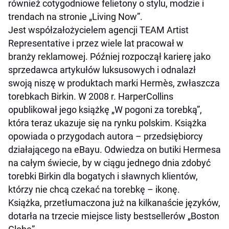
również cotygodniowe felietony o stylu, modzie i
trendach na stronie „Living Now”.
Jest współzałożycielem agencji TEAM Artist
Representative i przez wiele lat pracował w
branży reklamowej. Później rozpoczął karierę jako
sprzedawca artykułów luksusowych i odnalazł
swoją niszę w produktach marki Hermès, zwłaszcza
torebkach Birkin. W 2008 r. HarperCollins
opublikował jego książkę „W pogoni za torebką”,
która teraz ukazuje się na rynku polskim. Książka
opowiada o przygodach autora – przedsiębiorcy
działającego na eBayu. Odwiedza on butiki Hermesa
na całym świecie, by w ciągu jednego dnia zdobyć
torebki Birkin dla bogatych i sławnych klientów,
którzy nie chcą czekać na torebkę – ikonę.
Książka, przetłumaczona już na kilkanaście języków,
dotarła na trzecie miejsce listy bestsellerów „Boston