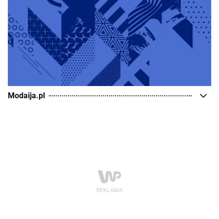
Modaija.pl