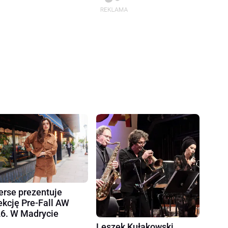
erse prezentuje
ekcję Pre-Fall AW
6. W Madrycie
Leszek Kułakowski