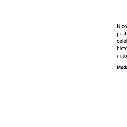
Nico
poli
cele
hist
auto
Moda