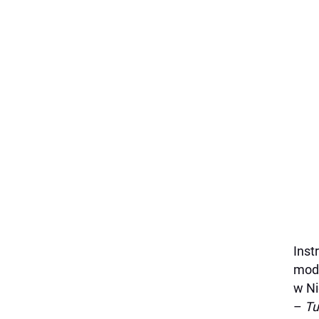
Inst
moda
w Ni
–
Tu