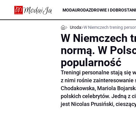
MODA
URODA
ZDROWIE I DOBROSTAN
Uroda
W Niemczech trening person
W Niemczech tr
normą. W Pols
popularność
Treningi personalne stają się 
z nimi rośnie zainteresowanie
Chodakowska, Mariola Bojarska
polskich celebrytów. Jedną z 
jest Nicolas Prusiński, ciesz