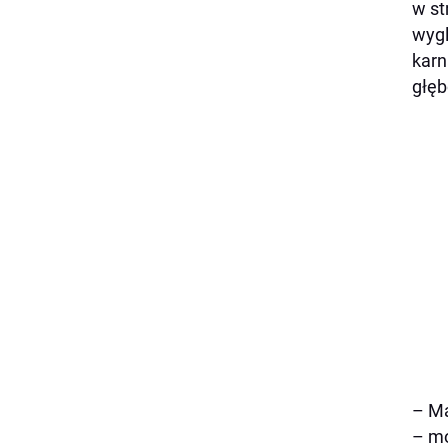
w st
wygl
karn
głęb
– Ma
– mó