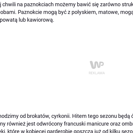
j chwili na paznokciach możemy bawić się zarówno struk
dobami. Paznokcie mogą być z połyskiem, matowe, mog
powatą lub kawiorową.
odzimy od brokatów, cyrkonii. Hitem tego sezonu będą 
y również jest odwrócony francuski manicure oraz omb
ki, które w kobiecej garderobie goszczą już od kilku sezo