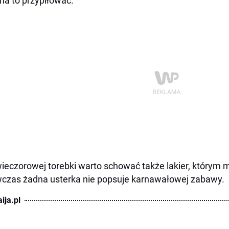
a to przypiłować.
ieczorowej torebki warto schować także lakier, którym 
zas żadna usterka nie popsuje karnawałowej zabawy.
ija.pl