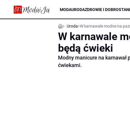
MODA
URODA
ZDROWIE I DOBROSTAN
Uroda
W karnawale modne na pazn
W karnawale m
będą ćwieki
Modny manicure na karnawał p
ćwiekami.