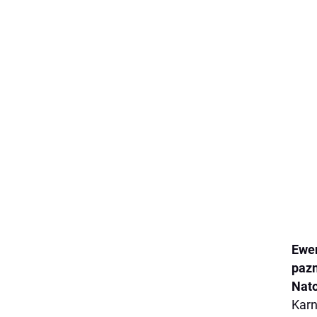
Ewen
pazn
Nato
Karn