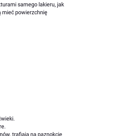
turami samego lakieru, jak
ą mieć powierzchnię
ćwieki.
re.
nów, trafiają na paznokcie