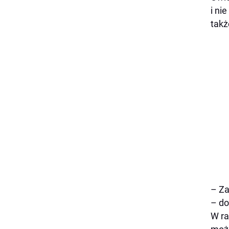
i ni
takż
– Za
– do
W ra