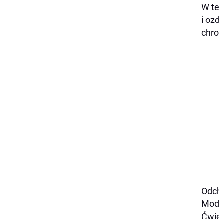
W te
i oz
chro
Odch
Modn
Ćwie