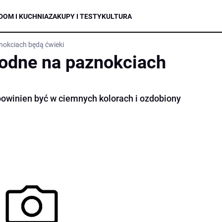
DOM I KUCHNIA
ZAKUPY I TESTY
KULTURA
okciach będą ćwieki
odne na paznokciach
owinien być w ciemnych kolorach i ozdobiony