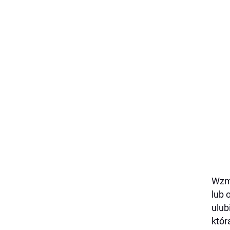
Wzmo
lub 
ulub
któr