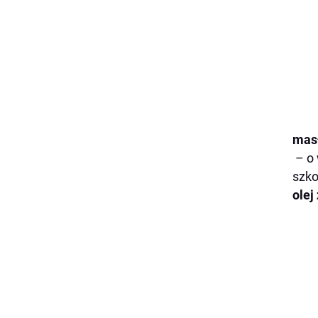
mas
– o 
szko
olej