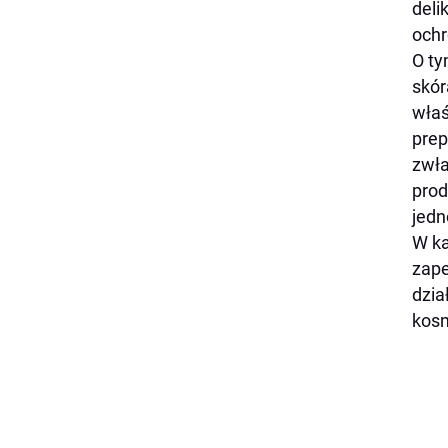
deli
ochr
O ty
skór
właś
prep
zwła
prod
jedn
W ka
zape
dzia
kosm