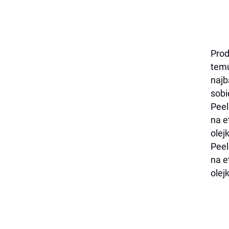
Prod
temu
najb
sobi
Peel
na e
olej
Peel
na e
olej