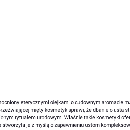
cniony eterycznymi olejkami o cudownym aromacie mal
orzeźwiającej mięty kosmetyk sprawi, że dbanie o usta 
ionym rytuałem urodowym. Właśnie takie kosmetyki ofe
a stworzyła je z myślą o zapewnieniu ustom kompleksowe