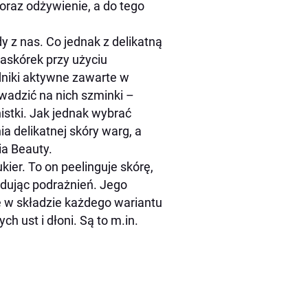
oraz odżywienie, a do tego
y z nas. Co jednak z delikatną
naskórek przy użyciu
dniki aktywne zawarte w
wadzić na nich szminki –
istki. Jak jednak wybrać
a delikatnej skóry warg, a
ia Beauty.
er. To on peelinguje skórę,
odując podrażnień. Jego
te w składzie każdego wariantu
 ust i dłoni. Są to m.in.