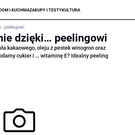
DOM I KUCHNIA
ZAKUPY I TESTY
KULTURA
i… peelingowi
nie dzięki… peelingowi
ła kakaowego, oleju z pestek winogron oraz
odamy cukier i … witaminę E? Idealny peeling