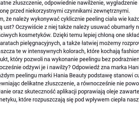
katne złuszczenie, odpowiednie nawilżenie, wygładzenie 
onę przed niekorzystnymi czynnikami zewnętrznymi.
m, że należy wykonywać cyklicznie peeling ciała wie każd
ą ust? Oczywiście z niej także należy usuwać obumarły 
ciwych kosmetyków. Dzięki temu lepiej chłoną one skła
aratach pielęgnacyjnych, a także łatwiej możemy rozpro
szcza te w intensywnych kolorach, które kochają fashion
ukt, który pozwoli na wykonanie peelingu bez podrażnieni
ocześnie odżywi je i nawilży? Odpowiedź zna marka Han
żdym peelingu marki Hania Beauty podstawę stanowi cuki
wniając delikatne złuszczenie, a równocześnie nie pow
łanie oraz skuteczność aplikacji poprawiają oleje zawar
etyku, które rozpuszczają się pod wpływem ciepła naszych