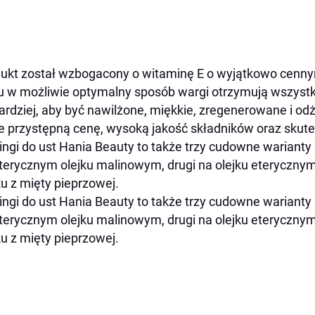
ukt został wzbogacony o witaminę E o wyjątkowo cennym 
 w możliwie optymalny sposób wargi otrzymują wszystk
ardziej, aby być nawilżone, miękkie, zregenerowane i od
e przystępną cenę, wysoką jakość składników oraz skute
ingi do ust Hania Beauty to także trzy cudowne wariant
terycznym olejku malinowym, drugi na olejku eterycznym
ku z mięty pieprzowej.
ingi do ust Hania Beauty to także trzy cudowne wariant
terycznym olejku malinowym, drugi na olejku eterycznym
ku z mięty pieprzowej.