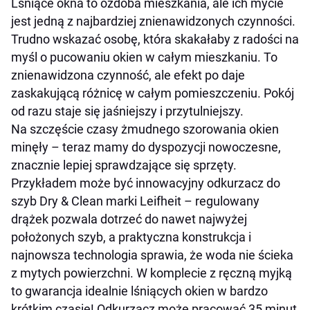
Lśniące okna to ozdoba mieszkania, ale ich mycie
jest jedną z najbardziej znienawidzonych czynności.
Trudno wskazać osobę, która skakałaby z radości na
myśl o pucowaniu okien w całym mieszkaniu. To
znienawidzona czynność, ale efekt po daje
zaskakującą różnicę w całym pomieszczeniu. Pokój
od razu staje się jaśniejszy i przytulniejszy.
Na szczęście czasy żmudnego szorowania okien
minęły – teraz mamy do dyspozycji nowoczesne,
znacznie lepiej sprawdzające się sprzęty.
Przykładem może być innowacyjny odkurzacz do
szyb Dry & Clean marki Leifheit – regulowany
drążek pozwala dotrzeć do nawet najwyżej
położonych szyb, a praktyczna konstrukcja i
najnowsza technologia sprawia, że woda nie ścieka
z mytych powierzchni. W komplecie z ręczną myjką
to gwarancja idealnie lśniących okien w bardzo
krótkim czasie! Odkurzacz może pracować 35 minut