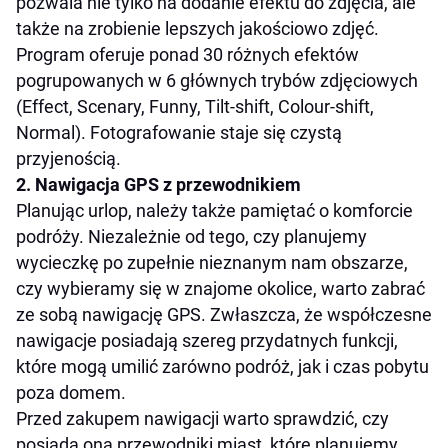
pozwala nie tylko na dodanie efektu do zdjęcia, ale
także na zrobienie lepszych jakościowo zdjęć.
Program oferuje ponad 30 różnych efektów
pogrupowanych w 6 głównych trybów zdjęciowych
(Effect, Scenary, Funny, Tilt-shift, Colour-shift,
Normal). Fotografowanie staje się czystą
przyjenością.
2. Nawigacja GPS z przewodnikiem
Planując urlop, należy także pamiętać o komforcie
podróży. Niezależnie od tego, czy planujemy
wycieczkę po zupełnie nieznanym nam obszarze,
czy wybieramy się w znajome okolice, warto zabrać
ze sobą nawigację GPS. Zwłaszcza, że współczesne
nawigacje posiadają szereg przydatnych funkcji,
które mogą umilić zarówno podróż, jak i czas pobytu
poza domem.
Przed zakupem nawigacji warto sprawdzić, czy
posiada ona przewodniki miast, które planujemy