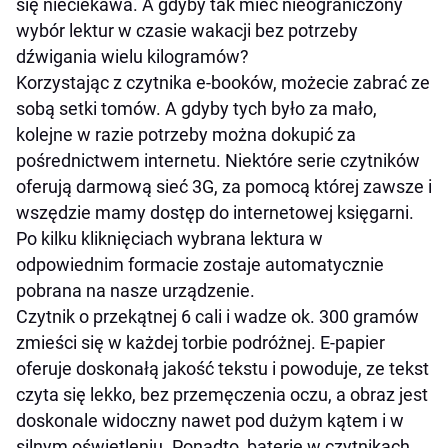
się nieciekawa. A gdyby tak mieć nieograniczony
wybór lektur w czasie wakacji bez potrzeby
dźwigania wielu kilogramów?
Korzystając z czytnika e-booków, możecie zabrać ze
sobą setki tomów. A gdyby tych było za mało,
kolejne w razie potrzeby można dokupić za
pośrednictwem internetu. Niektóre serie czytników
oferują darmową sieć 3G, za pomocą której zawsze i
wszędzie mamy dostęp do internetowej księgarni.
Po kilku kliknięciach wybrana lektura w
odpowiednim formacie zostaje automatycznie
pobrana na nasze urządzenie.
Czytnik o przekątnej 6 cali i wadze ok. 300 gramów
zmieści się w każdej torbie podróżnej. E-papier
oferuje doskonałą jakość tekstu i powoduje, ze tekst
czyta się lekko, bez przemęczenia oczu, a obraz jest
doskonale widoczny nawet pod dużym kątem i w
silnym oświetleniu. Ponadto, baterie w czytnikach