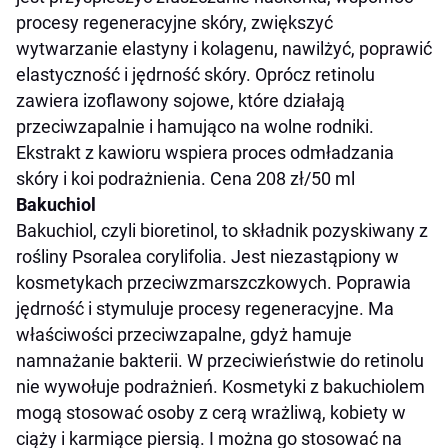
procesy regeneracyjne skóry, zwiększyć
wytwarzanie elastyny i kolagenu, nawilżyć, poprawić
elastyczność i jędrność skóry. Oprócz retinolu
zawiera izoflawony sojowe, które działają
przeciwzapalnie i hamująco na wolne rodniki.
Ekstrakt z kawioru wspiera proces odmładzania
skóry i koi podrażnienia. Cena 208 zł/50 ml
Bakuchiol
Bakuchiol, czyli bioretinol, to składnik pozyskiwany z
rośliny Psoralea corylifolia. Jest niezastąpiony w
kosmetykach przeciwzmarszczkowych. Poprawia
jędrność i stymuluje procesy regeneracyjne. Ma
właściwości przeciwzapalne, gdyż hamuje
namnażanie bakterii. W przeciwieństwie do retinolu
nie wywołuje podrażnień. Kosmetyki z bakuchiolem
mogą stosować osoby z cerą wrażliwą, kobiety w
ciąży i karmiące piersią. I można go stosować na