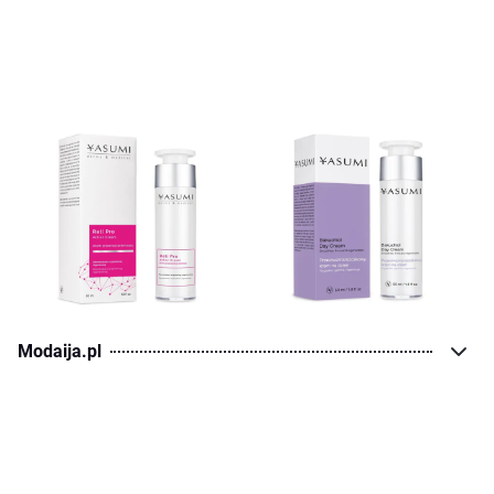
Modaija.pl