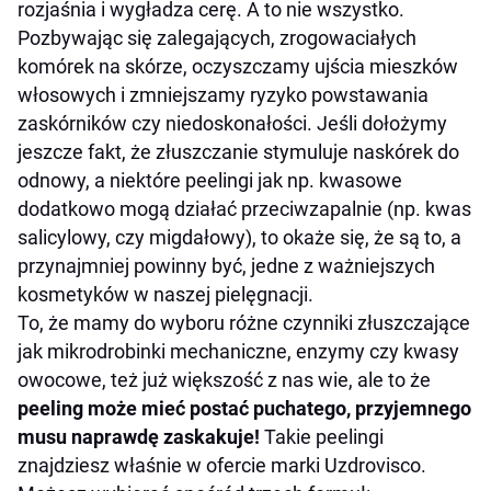
rozjaśnia
i wygładza cerę.
A to nie wszystko
.
P
ozbywając
się zalegających, zrogowaciałych
komórek na skórze, oczyszczamy ujścia mieszków
włosowych i zmniejszamy ryzyko powstawania
zaskórników czy niedoskonałości. Jeśli dołożymy
jeszcze fakt, że złuszczanie stymuluje naskórek do
odnowy, a niektóre peelingi jak np. kwasowe
dodatkowo mogą działać przeciwzapalnie (np. kwas
salicylowy, czy migdałowy), to okaże się, że są to, a
przynajmniej powinny być, jedne z ważniejszych
kosmetyków w naszej pielęgnacji.
To, że mamy do wyboru różne czynniki złuszczające
jak mikrodrobinki mechaniczne, enzymy czy kwasy
owocowe, też już większość z nas wie, ale to że
peeling może mieć postać puchatego, przyjemnego
musu naprawdę zaskakuje!
Takie peelingi
znajdziesz właśnie w ofercie marki Uzdrovisco.