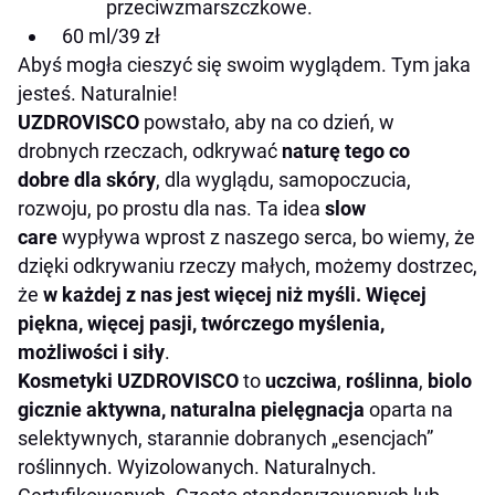
przeciwzmarszczkowe.
60 ml/39 zł
Abyś mogła cieszyć się swoim wyglądem. Tym jaka
jesteś. Naturalnie!
UZDROVISCO
powstało, aby na co dzień, w
drobnych rzeczach, odkrywać
naturę tego co
dobre
dla skóry
, dla wyglądu, samopoczucia,
rozwoju, po prostu dla nas. Ta idea
slow
care
wypływa wprost z naszego serca, bo wiemy, że
dzięki odkrywaniu rzeczy małych, możemy dostrzec,
że
w każdej z nas jest więcej niż myśli. Więcej
piękna, więcej pasji, twórczego myślenia,
możliwości i siły
.
Kosmetyki
UZDROVISCO
to
uczciwa
,
roślinna
,
biolo
gicznie aktywna, naturalna pielęgnacja
oparta na
selektywnych, starannie dobranych „esencjach”
roślinnych. Wyizolowanych. Naturalnych.