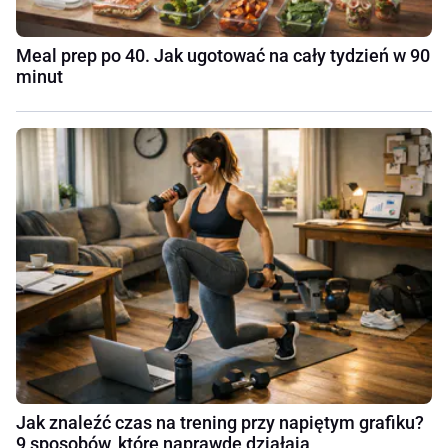
Meal prep po 40. Jak ugotować na cały tydzień w 90
minut
Jak znaleźć czas na trening przy napiętym grafiku?
9 sposobów, które naprawdę działają