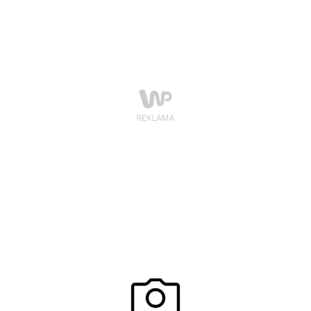
Każda metoda ma swoje wady i zalety. Aż w końcu
trafiłem na Fiszkotekę, system inny niż wszystko to, co
do tej pory poznałem. Dlaczego?