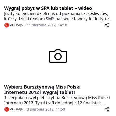
Wygraj pobyt w SPA lub tablet – wideo
Już tylko tydzień dzieli nas od poznania szczęśliwców,
którzy dzięki głosom SMS na swoje faworytki do tytułu
Bursztynowa Miss Polski Internetu 2012 otrzymają
11 sierpnia 2012, 14:10
MODAIJA.PL
wspaniałe nagrody.
Wybierz Bursztynową Miss Polski
Internetu 2012 i wygraj tablet!
1 sierpnia ruszył plebiscyt na Bursztynową Miss Polski
Internetu 2012. Tytuł trafi do jednej z 12 finalistek
konkursu Bursztynowa Miss Polski 2012, która
3 sierpnia 2012, 11:50
MODAIJA.PL
zdobędzie najwięcej głosów oddanych drogą smsową.