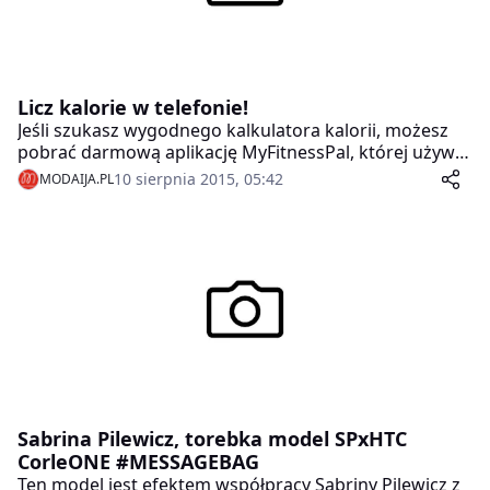
Licz kalorie w telefonie!
Jeśli szukasz wygodnego kalkulatora kalorii, możesz
pobrać darmową aplikację MyFitnessPal, której używa
już blisko 80 mln użytkowników na całym świecie.
10 sierpnia 2015, 05:42
MODAIJA.PL
Sabrina Pilewicz, torebka model SPxHTC
CorleONE #MESSAGEBAG
Ten model jest efektem współpracy Sabriny Pilewicz z