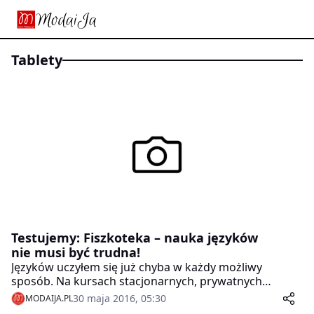
tablety
Testujemy: Fiszkoteka – nauka języków
nie musi być trudna!
Języków uczyłem się już chyba w każdy możliwy
sposób. Na kursach stacjonarnych, prywatnych
korepetycjach, w ramach samodzielnej nauki z książek,
30 maja 2016, 05:30
MODAIJA.PL
audiobooków, aplikacji webowych i na smartfony.