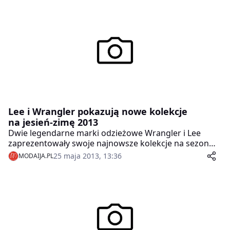
receptę. Niebanalne, stylowe, eleganckie i urocze –
takie są dodatki Sushimis, czyli akcesoria do telefonów
marki Sushi.
Lee i Wrangler pokazują nowe kolekcje
na jesień-zimę 2013
Dwie legendarne marki odzieżowe Wrangler i Lee
zaprezentowały swoje najnowsze kolekcje na sezon
jesień-zima 2013/14.
25 maja 2013, 13:36
MODAIJA.PL