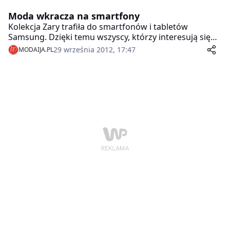
Moda wkracza na smartfony
Kolekcja Zary trafiła do smartfonów i tabletów
Samsung. Dzięki temu wszyscy, którzy interesują się
modą, mają możliwość za pomocą aplikacji Zara
29 września 2012, 17:47
MODAIJA.PL
fashion przeglądać najciekawsze propozycje sezonu,
robić zakupy i korzystać ze wsparcia działu obsługi
klienta Zary. Stało się to możliwe za sprawą
współpracy firmy Samsung Electronics z deweloperem
Inditex Group.