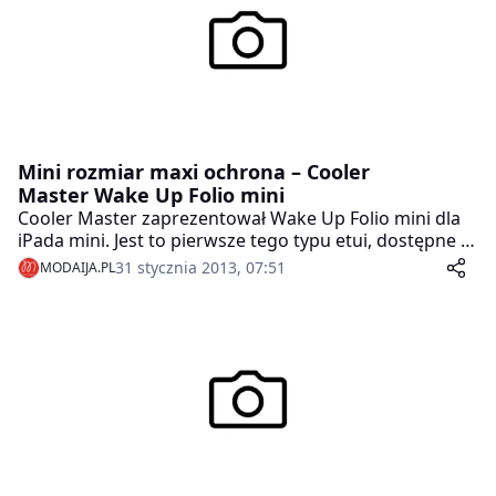
Mini rozmiar maxi ochrona – Cooler
Master Wake Up Folio mini
Cooler Master zaprezentował Wake Up Folio mini dla
iPada mini. Jest to pierwsze tego typu etui, dostępne w
ofercie Cooler Master, które przeznaczone jest dla
31 stycznia 2013, 07:51
MODAIJA.PL
najnowszego tabletu Apple. Wake Up Folio mini
wykonany jest z wysokiej jakości materiałów, w tym z
elementów włókna węglowego. Zapewnia to
skuteczną ochronę zarówno tylnej części tabletu jak i
ekranu oraz nadaje całości wyjątkowy styl.