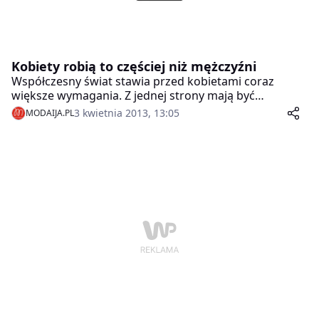
Kobiety robią to częściej niż mężczyźni
Współczesny świat stawia przed kobietami coraz
większe wymagania. Z jednej strony mają być
opiekunkami ogniska domowego, a z drugiej
3 kwietnia 2013, 13:05
MODAIJA.PL
zdobywać dyplomy wyższych uczelni i piąć się po
drabinie kariery. Dlatego nowoczesna kobieta, chcąc
sprostać tym wymaganiom, musi nadążać za
nowinkami technicznymi, zwłaszcza tymi, które
pomogą oszczędzić jej czas i ułatwią życie. Co ciekawe
w tej kwestii kobiety radzą sobie lepiej od mężczyzn.