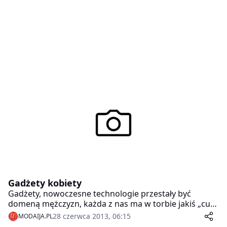
Gadżety kobiety
Gadżety, nowoczesne technologie przestały być
domeną mężczyzn, każda z nas ma w torbie jakiś „cud
elektroniki”. Tylko jak uczynić taki unisex gadżet nieco
28 czerwca 2013, 06:15
MODAIJA.PL
bardziej kobiecym? Marka Sushi znalazła na to