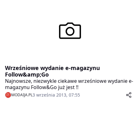
nie mogą żyć bez swoich smartfonów czy tabletów,
marka Uunique przygotowała rękawiczki XXI wieku.
Wrześniowe wydanie e-magazynu
Follow&amp;Go
Najnowsze, niezwykle ciekawe wrześniowe wydanie e-
magazynu Follow&Go już jest !!
3 września 2013, 07:55
MODAIJA.PL