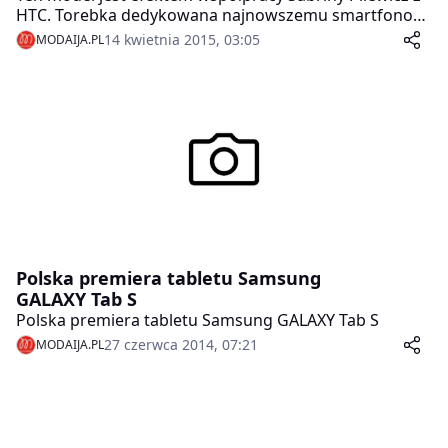
HTC. Torebka dedykowana najnowszemu smartfonowi
HTC One M9. CorleONE symbolizuje ducha
14 kwietnia 2015, 03:05
MODAIJA.PL
nowoczesnej generacji kobiet, które sympatyzują z
digitalnym światem, cenią sobie prawdziwe piękno i
dbałość o detal. Kobiet dla których telefon, tak jak
torebka, jest dopełnieniem stylu.
Polska premiera tabletu Samsung
GALAXY Tab S
Polska premiera tabletu Samsung GALAXY Tab S
27 czerwca 2014, 07:21
MODAIJA.PL