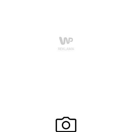
Na głosujących czeka atrakcyjna nagroda – tablet
marki Tracer OVO oraz możliwość osobistej koronacji
zwyciężczyni plebiscytu!