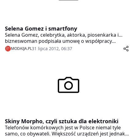
Selena Gomez i smartfony
Selena Gomez, celebrytka, aktorka, piosenkarka i…
bizneswoman podpisała umowę o współpracy
marketingowej z firmą Case-Mate, producentem
31 lipca 2012, 06:37
MODAIJA.PL
wyjątkowo modowych i stylowych obudów na
smartfony i tablety.
Skiny Morpho, czyli sztuka dla elektroniki
Telefonów komórkowych jest w Polsce niemal tyle
samo, co obywateli. Większość urządzeń jest jednak