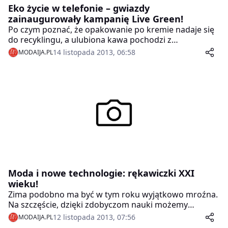
Eko życie w telefonie – gwiazdy
zainaugurowały kampanię Live Green!
Po czym poznać, że opakowanie po kremie nadaje się
do recyklingu, a ulubiona kawa pochodzi z
ekologicznej plantacji? Jak zrozumieć, co kryje się pod
14 listopada 2013, 06:58
MODAIJA.PL
określeniami kosmetyk organiczny i naturalny?
Odpowiedzi na te pytania będzie można znaleźć w
aplikacji „Live Green”, niecodziennym, mobilnym
przewodniku dla początkujących i zaawansowanych
ekologów.
Moda i nowe technologie: rękawiczki XXI
wieku!
Zima podobno ma być w tym roku wyjątkowo mroźna.
Na szczęście, dzięki zdobyczom nauki możemy
również i w śniegu podążać zgodnie z modą i wygodą.
12 listopada 2013, 07:56
MODAIJA.PL
Dla wszystkich maniaków nowych technologii, którzy