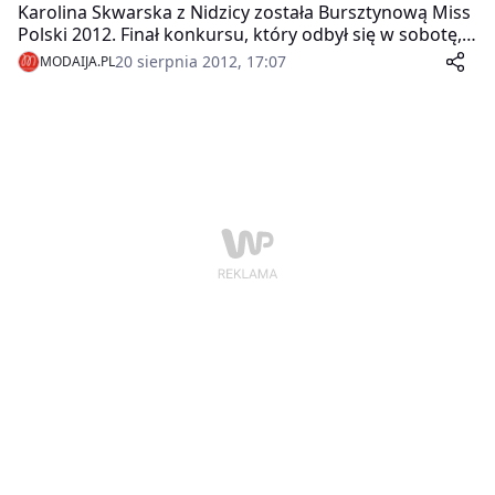
Karolina Skwarska z Nidzicy została Bursztynową Miss
Polski 2012. Finał konkursu, który odbył się w sobotę,
18 sierpnia na Promenadzie w Ustce, zakończył
20 sierpnia 2012, 17:07
MODAIJA.PL
tygodniowe zgrupowanie 12 finalistek w tym
nadmorskim kurorcie.