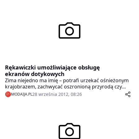
Rękawiczki umożliwiające obsługę
ekranów dotykowych
Zima niejedno ma imię – potrafi urzekać ośnieżonym
krajobrazem, zachwycać oszronioną przyrodą czy
czarować magią świąt, ale ma też swoje mroźne
28 września 2012, 08:26
MODAIJA.PL
oblicze, które potrafi być wyjątkowo uciążliwe dla
użytkowniczek smartfonów. Coraz popularniejsze
ekrany dotykowe, aby reagować na polecenia,
wymagają kontaktu ze skórą, dlatego założenie
„zwykłych” rękawiczek zapewnia ciepło, ale
uniemożliwia swobodne korzystanie z telefonu.