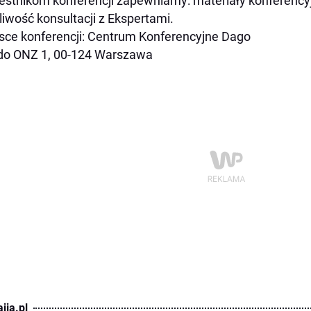
stnikom konferencji zapewniamy:
materiały konferency
iwość konsultacji z Ekspertami.
sce konferencji:
Centrum Konferencyjne Dago
do ONZ 1, 00-124 Warszawa
ija.pl