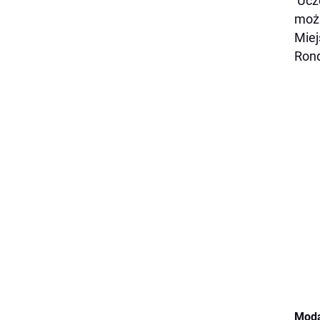
Ucze
możl
Miej
Ron
Moda