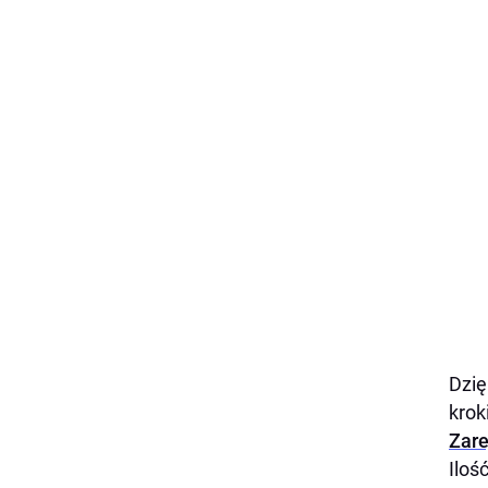
Dzię
krok
Zare
Iloś