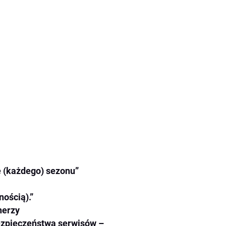
e (każdego) sezonu”
ością).”
nerzy
ezpieczeństwa serwisów –