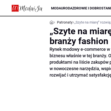
MODA
URODA
ZDROWIE I DOBROSTAN
Patronaty
„Szyte na miarę” rozwiąz
„Szyte na miarę
branży fashion 
Rynek modowy e-commerce w Po
biznesu właśnie w tej branży. 
produktami na liście zakupów 
w nowoczesne narzędzia, wspie
rozwijać i utrzymać satysfakcję