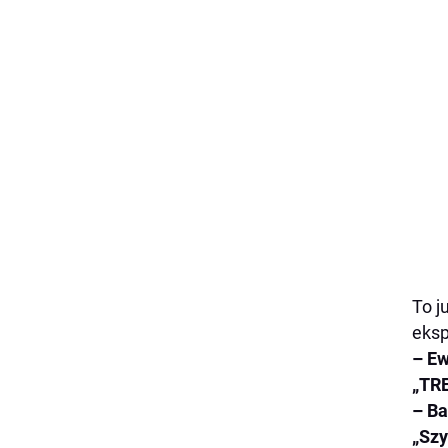
To j
eksp
– Ew
„TRE
– Ba
„Szy