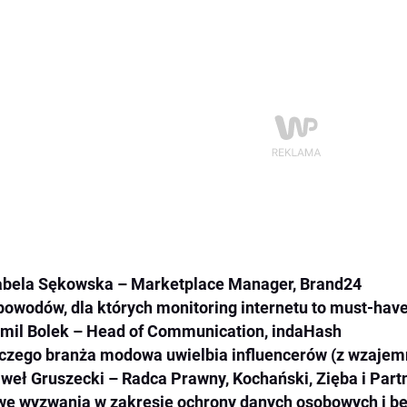
abela Sękowska – Marketplace Manager, Brand24
powodów, dla których monitoring internetu to must-hav
mil Bolek – Head of Communication, indaHash
czego branża modowa uwielbia influencerów (z wzajemn
weł Gruszecki – Radca Prawny, Kochański, Zięba i Part
e wyzwania w zakresie ochrony danych osobowych i b