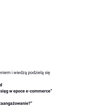
niem i wiedzą podzielą się
ed
asięg w epoce e-commerce”
i zaangażowanie?”