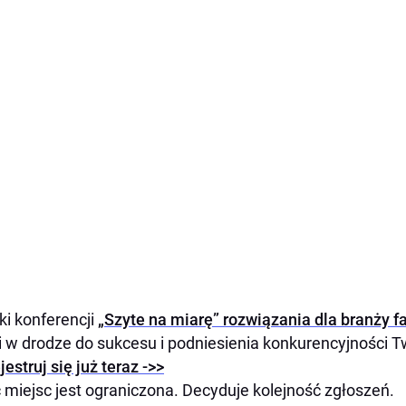
ki konferencji
„Szyte na miarę” rozwiązania dla branży f
i w drodze do sukcesu i podniesienia konkurencyjności T
jestruj się już teraz ->>
ć miejsc jest ograniczona. Decyduje kolejność zgłoszeń.