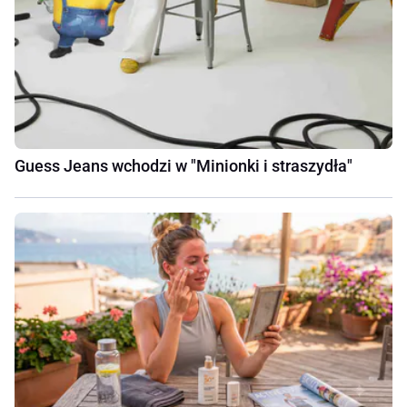
Guess Jeans wchodzi w "Minionki i straszydła"