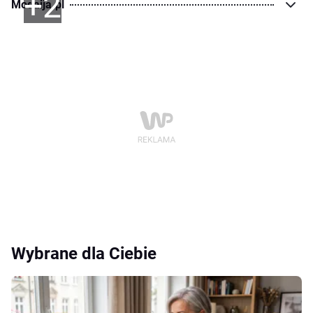
+2
Modaija.pl
Wybrane dla Ciebie