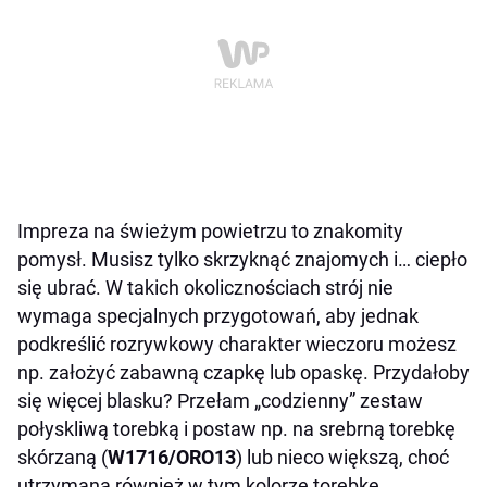
Impreza na świeżym powietrzu to znakomity
pomysł. Musisz tylko skrzyknąć znajomych i… ciepło
się ubrać. W takich okolicznościach strój nie
wymaga specjalnych przygotowań, aby jednak
podkreślić rozrywkowy charakter wieczoru możesz
np. założyć zabawną czapkę lub opaskę. Przydałoby
się więcej blasku? Przełam „codzienny” zestaw
połyskliwą torebką i postaw np. na srebrną torebkę
skórzaną (
W1716/ORO13
) lub nieco większą, choć
utrzymaną również w tym kolorze torebkę