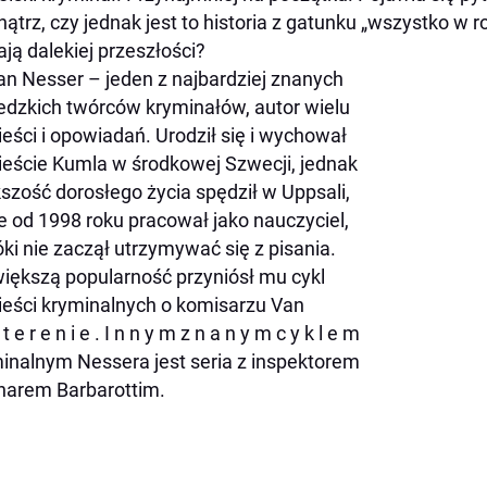
ątrz, czy jednak jest to historia z gatunku „wszystko w r
ają dalekiej przeszłości?
n Nesser – jeden z najbardziej znanych
dzkich twórców kryminałów, autor wielu
eści i opowiadań. Urodził się i wychował
eście Kumla w środkowej Szwecji, jednak
szość dorosłego życia spędził w Uppsali,
e od 1998 roku pracował jako nauczyciel,
ki nie zaczął utrzymywać się z pisania.
iększą popularność przyniósł mu cykl
eści kryminalnych o komisarzu Van
t e r e n i e . I n n y m z n a n y m c y k l e m
inalnym Nessera jest seria z inspektorem
arem Barbarottim.