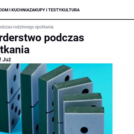
DOM I KUCHNIA
ZAKUPY I TESTY
KULTURA
odczas rodzinnego spotkania
rderstwo podczas
tkania
! Już