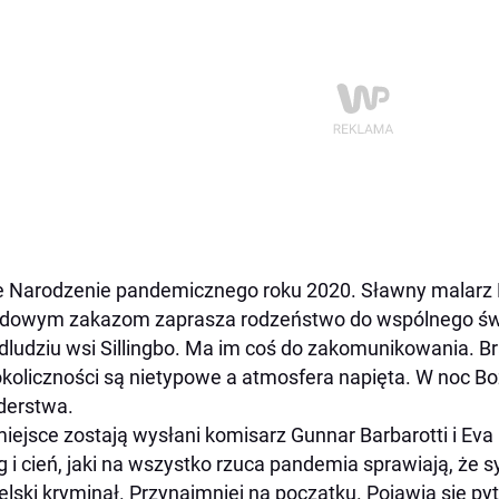
 Narodzenie pandemicznego roku 2020. Sławny malarz
dowym zakazom zaprasza rodzeństwo do wspólnego świ
dludziu wsi Sillingbo. Ma im coś do zakomunikowania. Braci
 okoliczności są nietypowe a atmosfera napięta. W noc 
derstwa.
iejsce zostają wysłani komisarz Gunnar Barbarotti i Eva
g i cień, jaki na wszystko rzuca pandemia sprawiają, że 
elski kryminał. Przynajmniej na początku. Pojawia się py