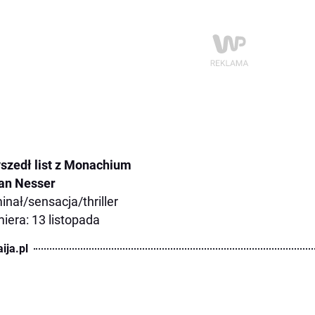
szedł list z Monachium
an Nesser
inał/sensacja/thriller
iera: 13 listopada
ija.pl