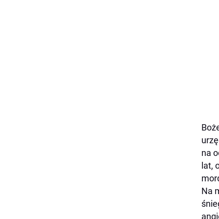
Boże
urzę
na o
lat,
mor
Na m
śnie
angi