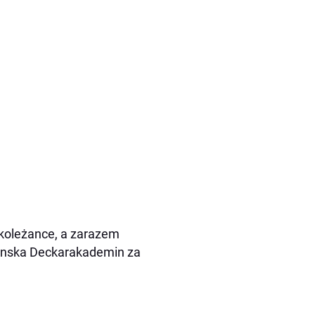
 koleżance, a zarazem
enska Deckarakademin za