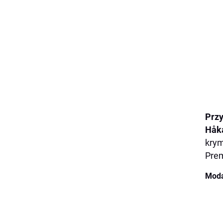
Przy
Håk
krym
Prem
Moda