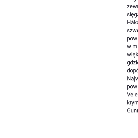
zewn
sięg
Håka
szwe
powi
w mi
więk
gdzi
dopó
Najw
powi
Ve e 
krym
Gunn