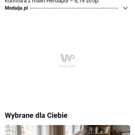
Konfitura z malin Herbapol – 6,19 zł/op.
Modaija.pl
Wybrane dla Ciebie