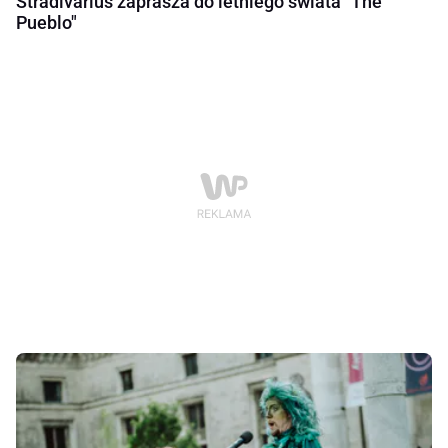
Stradivarius zaprasza do letniego świata "The
Pueblo"