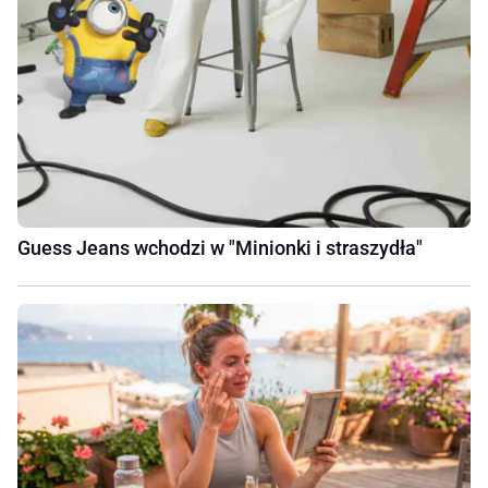
Guess Jeans wchodzi w "Minionki i straszydła"