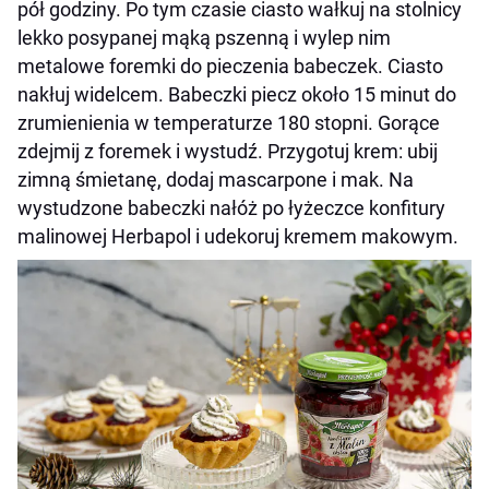
pół godziny. Po tym czasie ciasto wałkuj na stolnicy
lekko posypanej mąką pszenną i wylep nim
metalowe foremki do pieczenia babeczek. Ciasto
nakłuj widelcem. Babeczki piecz około 15 minut do
zrumienienia w temperaturze 180 stopni. Gorące
zdejmij z foremek i wystudź. Przygotuj krem: ubij
zimną śmietanę, dodaj mascarpone i mak. Na
wystudzone babeczki nałóż po łyżeczce konfitury
malinowej Herbapol i udekoruj kremem makowym.