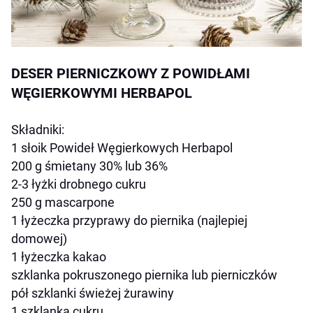
DESER PIERNICZKOWY Z POWIDŁAMI
WĘGIERKOWYMI HERBAPOL
Składniki:
1 słoik Powideł Węgierkowych Herbapol
200 g śmietany 30% lub 36%
2-3 łyżki drobnego cukru
250 g mascarpone
1 łyżeczka przyprawy do piernika (najlepiej
domowej)
1 łyżeczka kakao
szklanka pokruszonego piernika lub pierniczków
pół szklanki świeżej żurawiny
1 szklanka cukru