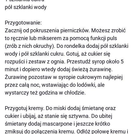
pół szklanki wody
Przygotowanie:
Zacznij od pokruszenia pierniczków. Możesz zrobić
to ręcznie lub mikserem za pomocą funkcji puls
(zrób z nich okruchy). Do rondelka dodaj pół szklanki
wody i pół szklanki cukru. Gotuj, aż cukier się
rozpuści i zestaw z ognia. Przestudź syrop około 5
minut i dopiero wtedy dodaj świeżą żurawinę.
Żurawinę pozostaw w syropie cukrowym najlepiej
przez całą noc, wstawiając do lodówki, ale
wystarczy też godzina w chłodzie.
Przygotuj kremy. Do miski dodaj śmietanę oraz
cukier i ubijaj, aż stanie się sztywna. Do ubitej
śmietany dodaj mascarpone i jeszcze krótko
zmiksuj do połączenia kremu. Odłóż połowę kremu i