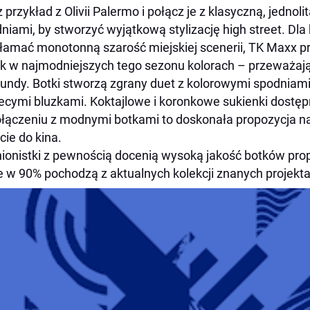
z przykład z Olivii Palermo i połącz je z klasyczną, jednol
niami, by stworzyć wyjątkową stylizację high street. Dla 
łamać monotonną szarość miejskiej scenerii, TK Maxx p
k w najmodniejszych tego sezonu kolorach – przeważają zi
undy. Botki stworzą zgrany duet z kolorowymi spodniami w
ecymi bluzkami. Koktajlowe i koronkowe sukienki dostę
łączeniu z modnymi botkami to doskonała propozycja na
cie do kina.
ionistki z pewnością docenią wysoką jakość botków pr
e w 90% pochodzą z aktualnych kolekcji znanych projekt