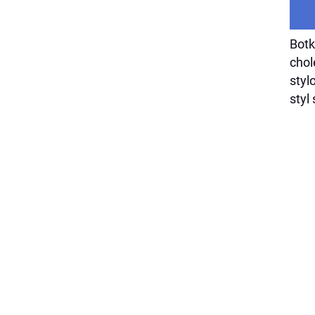
Botk
chol
styl
styl