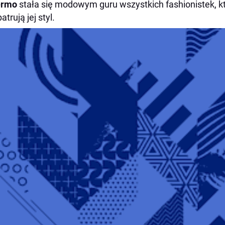
ermo
stała się modowym guru wszystkich fashionistek, 
atrują jej styl.