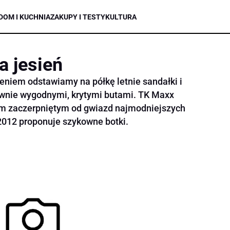
DOM I KUCHNIA
ZAKUPY I TESTY
KULTURA
a jesień
niem odstawiamy na półkę letnie sandałki i
ównie wygodnymi, krytymi butami. TK Maxx
lem zaczerpniętym od gwiazd najmodniejszych
 2012 proponuje szykowne botki.