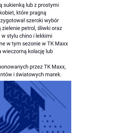
itą sukienką lub z prostymi
kobiet, które pragną
rzygotował szeroki wybór
elenie petrol, śliwki oraz
 stylu chino i lekkimi
pne w tym sezonie w TK Maxx
 wieczorną kolację lub
oponowanych przez TK Maxx,
antów i światowych marek.