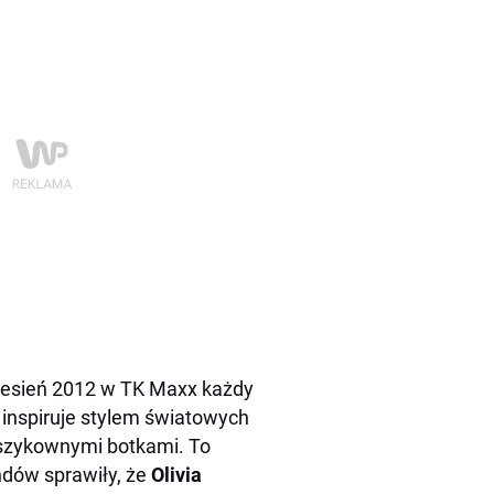
 jesień 2012 w TK Maxx każdy
 inspiruje stylem światowych
e szykownymi botkami. To
ndów sprawiły, że
Olivia