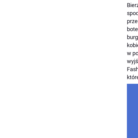
Bier
spod
prze
bote
burg
kobi
w po
wyjś
Fash
któr