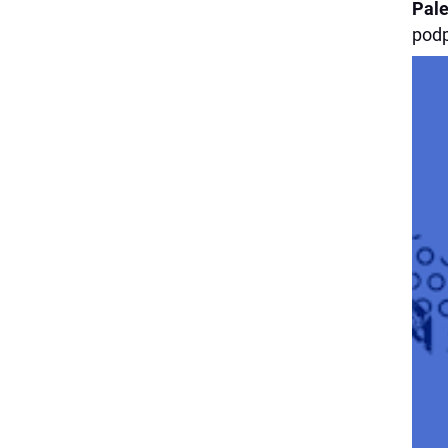
Pal
podp