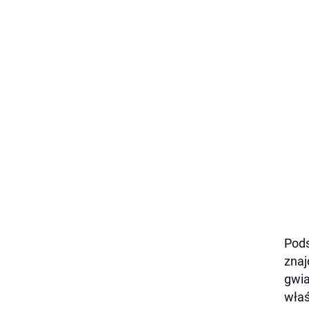
Pods
znaj
gwia
właś