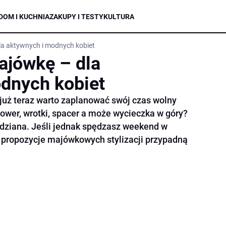
DOM I KUCHNIA
ZAKUPY I TESTY
KULTURA
dla aktywnych i modnych kobiet
Majówkę – dla
dnych kobiet
 już teraz warto zaplanować swój czas wolny
Rower, wrotki, spacer a może wycieczka w góry?
idziana. Jeśli jednak spędzasz weekend w
e propozycje majówkowych stylizacji przypadną