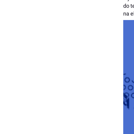
do t
na e