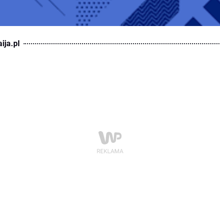
ija.pl