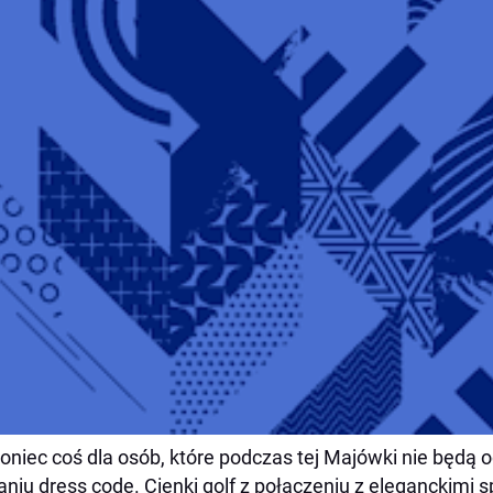
oniec coś dla osób, które podczas tej Majówki nie będą 
niu dress code. Cienki golf z połączeniu z eleganckimi