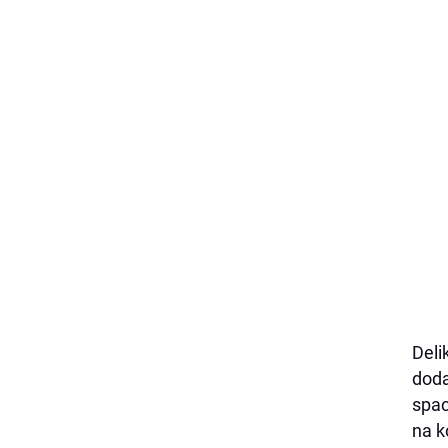
Deli
doda
spac
na k