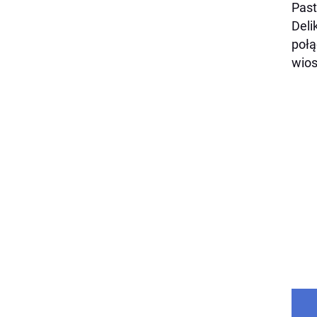
Past
Deli
połą
wios