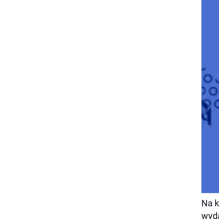
Na k
wyda