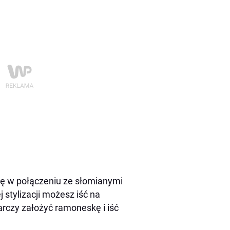
tę w połączeniu ze słomianymi
 stylizacji możesz iść na
arczy założyć ramoneskę i iść