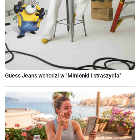
Guess Jeans wchodzi w "Minionki i straszydła"