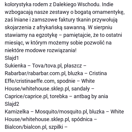
kolorystyka rodem z Dalekiego Wschodu. Indie
wzbogacają nasze zestawy o bogatą ornamentykę,
zaś lniane i zamszowe faktury tkanin przywołują
skojarzenia z afrykańską sawanną. W sierpniu
stawiamy na egzotykę – pamiętajcie, że to ostatni
miesiąc, w którym możemy sobie pozwolić na
niektóre modowe rozwiązania!
Slajd1
Sukienka – Tova/tova.pl, płaszcz –
Rabarbar/rabarbar.com.pl, bluzka – Cristina
Effe/cristinaeffe.com, spodnie – White
House/whitehouse.sklep.pl, sandały –
Caprice/caprice.pl, torebka – antbag by ania
Slajd2
Kamizelka – Mosquito/mosquito.pl, bluzka – White
House/whitehouse.sklep.pl, spódnica –
Bialcon/bialcon.pl, szpilki –