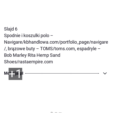
Slajd 6
Spodnie i koszulki polo –
Navigare/kbhandlowa.com/portfolio_page/navigare
/, brązowe buty – TOMS/toms.com, espadryle –
Bob Marley Rita Hemp Sand
Shoes/rastaempire.com
+1
Modaija.pl