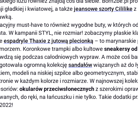
skiego luzu również znajdą coś dla siebie. Born2be.pl p
ji gładkiej i kwiatowej, a także
jeansowe szorty Cililike
z 
awką.
cyjny must-have to również wygodne buty, w których 
ta. W kampanii STYL, nie rozmiar! zobaczymy płaskie kla
że
espadryle Thaxie z jutową plecionką
– to marynarskie 
morzem. Koronkowe trampki albo kultowe
sneakersy o
wdzą się podczas całodniowych wypraw. A może coś bar
gotowała ogromną kolekcję
sandałów
wiązanych aż do ł
iem, modeli na niskiej szpilce albo geometrycznym, stab
tronie w każdym kolorze i rozmiarze. W najnowszej kolek
soriów:
okularów przeciwsłonecznych
z szerokimi opra
wanych, do ręki, na łańcuszku i nie tylko. Takie dodatki 
 2022!