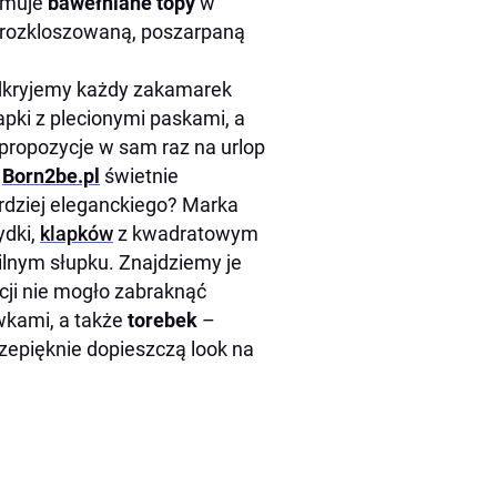
romuje
bawełniane topy
w
rozkloszowaną, poszarpaną
odkryjemy każdy zakamarek
pki z plecionymi paskami, a
propozycje w sam raz na urlop
d
Born2be.pl
świetnie
dziej eleganckiego? Marka
ydki,
klapków
z kwadratowym
ilnym słupku. Znajdziemy je
cji nie mogło zabraknąć
wkami, a także
torebek
–
przepięknie dopieszczą look na