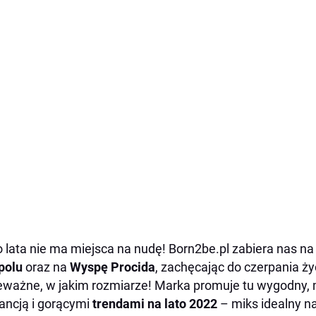
 lata nie ma miejsca na nudę! Born2be.pl zabiera nas n
polu
oraz na
Wyspę Procida
, zachęcając do czerpania ż
ieważne,
w jakim rozmiarze! Marka promuje tu wygodny, m
ancją i gorącymi
trendami na lato 2022
– miks idealny n