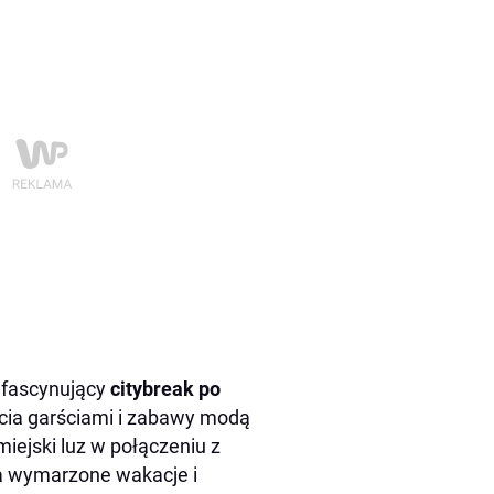
a fascynujący
citybreak po
ycia garściami i zabawy modą
iejski luz w połączeniu z
a wymarzone wakacje i