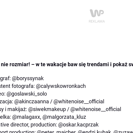
, nie rozmiar! – w te wakacje baw się trendami i pokaż s
graf: @boryssynak
tent fotografa: @calywskowronkach
o: @goslawski_solo
izacja: @akinczaanna / @whitenoise__official
y i makijaż: @siwekmakeup / @whitenoise__official
elka: @malagaxx, @malgorzata_kluz
tive director, production: @oskar.kacprzak
ort production: @peter_majcher, @endzi.kubak, @zuza