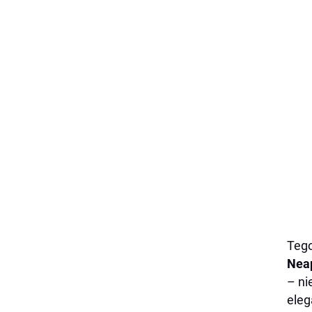
Tego
Nea
– n
eleg