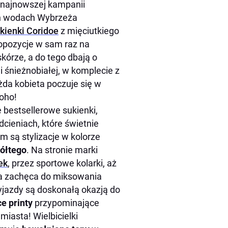
w najnowszej kampanii
ch wodach Wybrzeża
kienki Coridoe
z mięciutkiego
ropozycje w sam raz na
kórze, a do tego dbają o
 śnieżnobiałej,
w komplecie z
da kobieta poczuje się w
boho!
 bestsellerowe sukienki,
cieniach, które świetnie
m są stylizacje w kolorze
żółtego
. Na stronie marki
ek
, przez sportowe kolarki, aż
ka zachęca do miksowania
wyjazdy są doskonałą okazją do
ce printy
przypominające
miasta! Wielbicielki