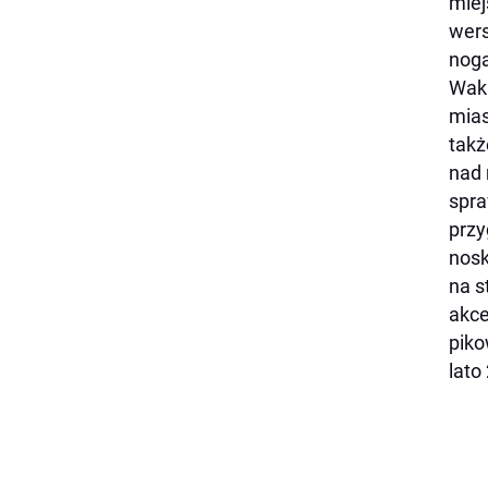
miej
wers
nog
Waka
mias
tak
nad 
spra
przy
nosk
na s
akce
piko
lato