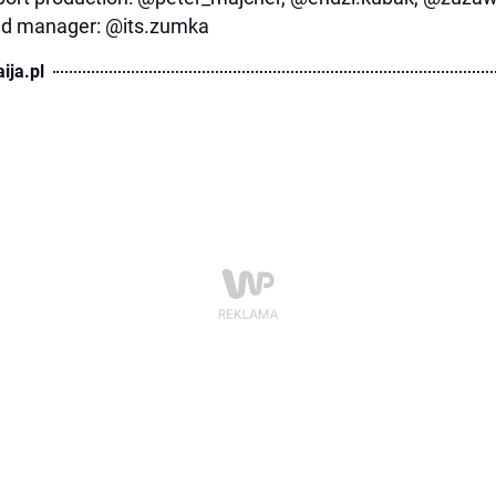
d manager: @its.zumka
ija.pl