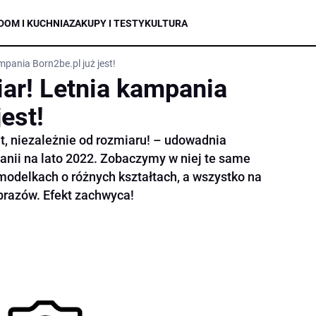
DOM I KUCHNIA
ZAKUPY I TESTY
KULTURA
mpania Born2be.pl już jest!
iar! Letnia kampania
est!
t, niezależnie od rozmiaru! – udowadnia
nii na lato 2022. Zobaczymy w niej te same
modelkach o różnych kształtach, a wszystko na
obrazów. Efekt zachwyca!