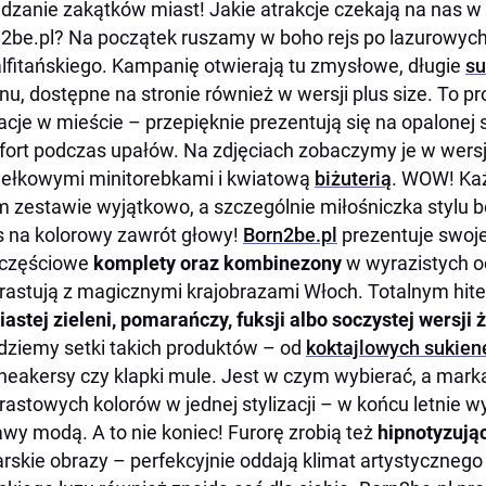
dzanie zakątków miast! Jakie atrakcje czekają na nas 
2be.pl? Na początek ruszamy w boho rejs po lazurowy
fitańskiego. Kampanię otwierają tu zmysłowe, długie
su
nu, dostępne na stronie również w wersji plus size. To p
cje w mieście – przepięknie prezentują się na opalonej s
ort podczas upałów. Na zdjęciach zobaczymy je w wersji
ełkowymi minitorebkami i kwiatową
biżuterią
. WOW! Każ
m zestawie wyjątkowo, a szczególnie miłośniczka stylu 
 na kolorowy zawrót głowy!
Born2be.pl
prezentuje swoje
częściowe
komplety oraz kombinezony
w wyrazistych od
rastują z magicznymi krajobrazami Włoch. Totalnym hite
iastej zieleni, pomarańczy, fuksji albo soczystej wersji 
dziemy setki takich produktów – od
koktajlowych sukien
neakersy czy klapki mule. Jest w czym wybierać, a mar
rastowych kolorów
w jednej stylizacji – w końcu letnie 
wy modą. A to nie koniec! Furorę zrobią też
hipnotyzują
rskie obrazy – perfekcyjnie oddają klimat artystycznego 