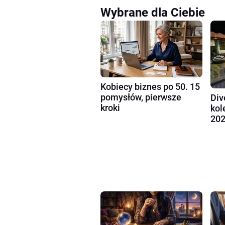
Wybrane dla Ciebie
Kobiecy biznes po 50. 15
pomysłów, pierwsze
Div
kroki
kol
202