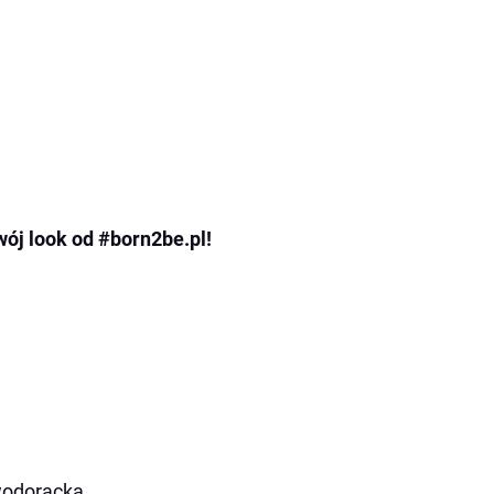
wój look od #born2be.pl!
wodoracka