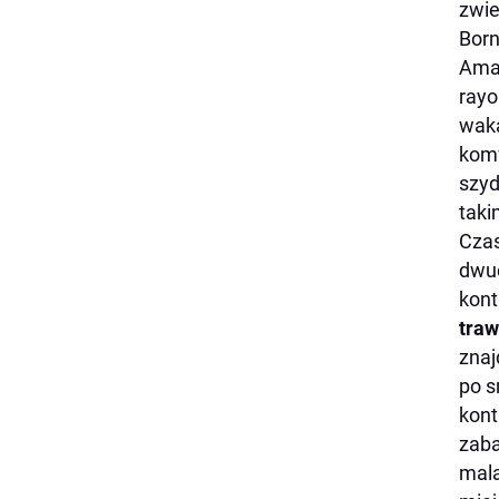
zwie
Born
Amal
rayo
waka
komf
szyd
taki
Czas
dwu
kont
traw
znaj
po s
kont
zaba
mala