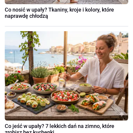
Co nosić w upały? Tkaniny, kroje i kolory, które
naprawdę chłodzą
Co jeść w upały? 7 lekkich dań na zimno, które
zrobisz bez kuchenki