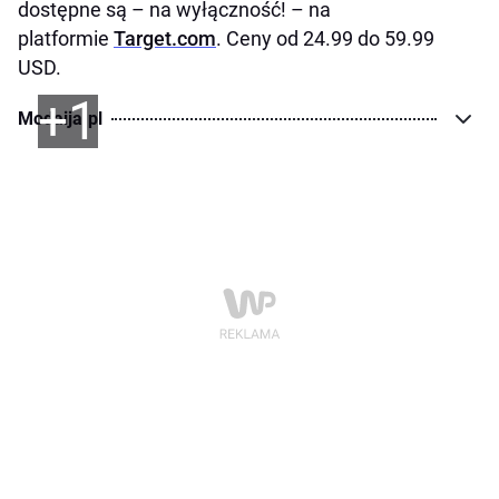
dostępne są – na wyłączność! – na
platformie
Target.com
. Ceny od 24.99 do 59.99
USD.
+1
Modaija.pl