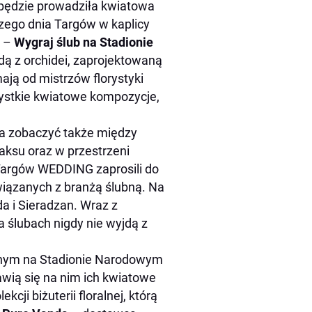
o będzie prowadziła kwiatowa
szego dnia Targów w kaplicy
G –
Wygraj ślub na Stadionie
ndą z orchidei, zaprojektowaną
mają od mistrzów florystyki
zystkie kwiatowe kompozycje,
a zobaczyć także między
laksu oraz w przestrzeni
Targów WEDDING zaprosili do
związanych z branżą ślubną. Na
a i Sieradzan. Wraz z
 ślubach nigdy nie wyjdą z
anym na Stadionie Narodowym
wią się na nim ich kwiatowe
ji biżuterii floralnej, którą