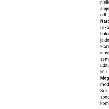
niel
alej
odbę
Nar
i sk
buki
jaki
Flor
inny
semi
udzi
liśc
Mag
mod
Seku
spec
komp