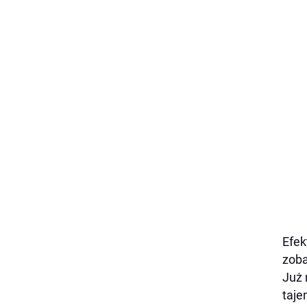
Efek
zoba
Już 
taje