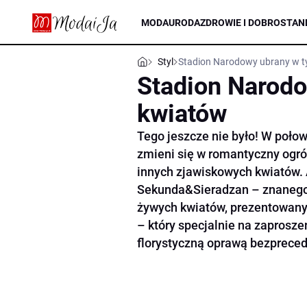
MODA
URODA
ZDROWIE I DOBROSTAN
Styl
Stadion Narodowy ubrany w t
Stadion Narodo
kwiatów
Tego jeszcze nie było! W poło
zmieni się w romantyczny ogr
innych zjawiskowych kwiatów. 
Sekunda&Sieradzan – znanego 
żywych kwiatów, prezentowany
– który specjalnie na zapros
florystyczną oprawą bezprec