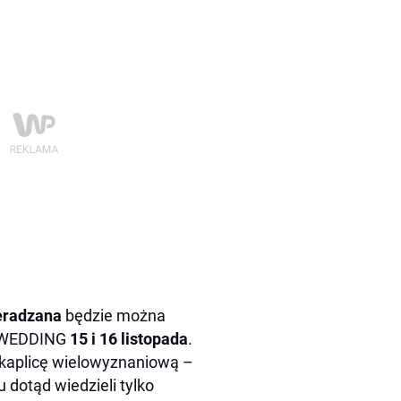
eradzana
będzie można
w WEDDING
15 i 16 listopada
.
 kaplicę wielowyznaniową –
u dotąd wiedzieli tylko