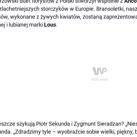
rzowski duet florystów z Polski stworzył wspólnie z
Anco
zlachetniejszych storczyków w Europie. Bransoletki, naszy
ów, wykonane z żywych kwiatów, zostaną zaprezentowane
ej i lubianej marki
Lous
.
eszcze szykują Piotr Sekunda i Zygmunt Sieradzan? „Nies
nda. „Zdradzimy tyle – wyobraźcie sobie wielki, piękny