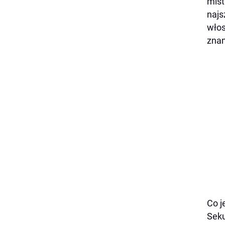
mist
najs
włos
znan
Co j
Seku