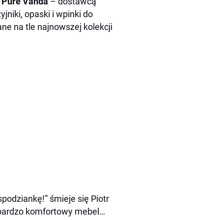
 Pure Vanda
– dostawcą
jniki, opaski i wpinki do
 na tle najnowszej kolekcji
podziankę!” śmieje się Piotr
, bardzo komfortowy mebel…