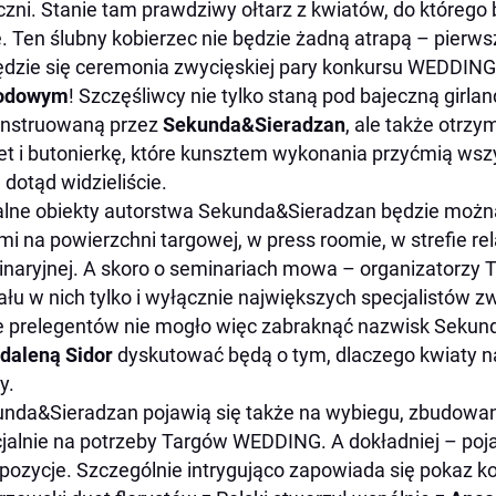
iczni. Stanie tam prawdziwy ołtarz z kwiatów, do któreg
e. Ten ślubny kobierzec nie będzie żadną atrapą – pierw
dzie się ceremonia zwycięskiej pary konkursu WEDDIN
odowym
! Szczęśliwcy nie tylko staną pod bajeczną girla
onstruowaną przez
Sekunda&Sieradzan
, ale także otrzy
et i butonierkę, które kunsztem wykonania przyćmią ws
e dotąd widzieliście.
alne obiekty autorstwa Sekunda&Sieradzan będzie możn
mi na powierzchni targowej, w press roomie, w strefie re
naryjnej. A skoro o seminariach mowa – organizatorzy 
ału w nich tylko i wyłącznie największych specjalistów 
ie prelegentów nie mogło więc zabraknąć nazwisk Sekund
daleną Sidor
dyskutować będą o tym, dlaczego kwiaty na
y.
nda&Sieradzan pojawią się także na wybiegu, zbudow
jalnie na potrzeby Targów WEDDING. A dokładniej – poja
ozycje. Szczególnie intrygująco zapowiada się pokaz kolekc