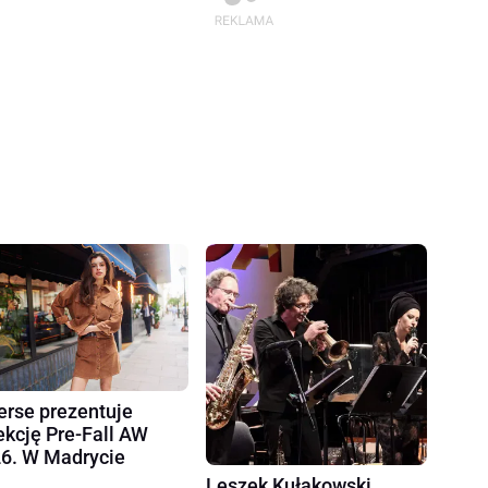
erse prezentuje
ekcję Pre-Fall AW
6. W Madrycie
Leszek Kułakowski