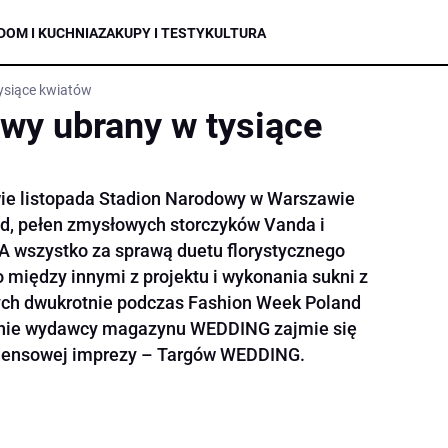
DOM I KUCHNIA
ZAKUPY I TESTY
KULTURA
ysiące kwiatów
wy ubrany w tysiące
wie listopada Stadion Narodowy w Warszawie
ód, pełen zmysłowych storczyków Vanda i
A wszystko za sprawą duetu florystycznego
między innymi z projektu i wykonania sukni z
ch dwukrotnie podczas Fashion Week Poland
zenie wydawcy magazynu WEDDING zajmie się
edensowej imprezy – Targów WEDDING.