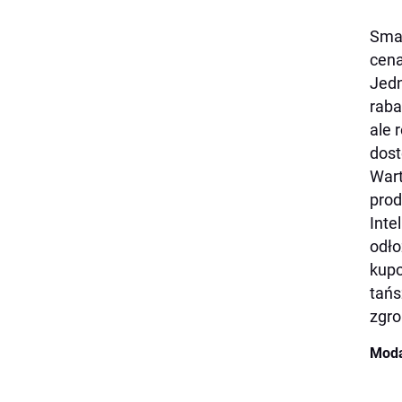
Smar
cena
Jedn
raba
ale 
dost
Wart
prod
Inte
odło
kupo
tańs
zgro
Moda