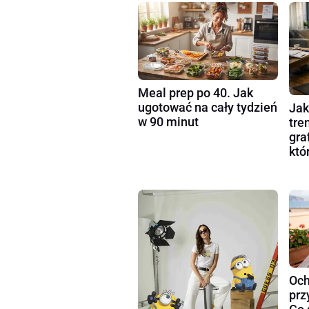
Meal prep po 40. Jak
ugotować na cały tydzień
Jak
w 90 minut
tre
gra
któ
Och
prz