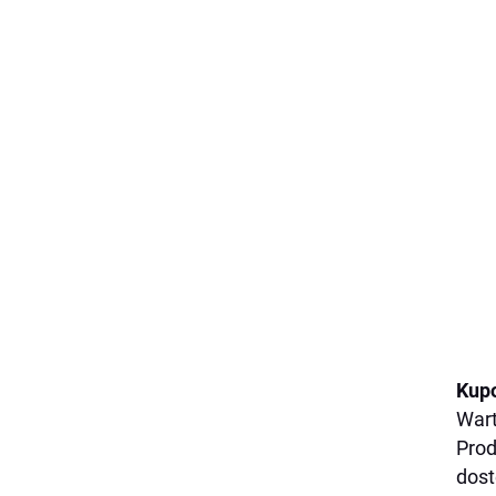
Kupo
Wart
Prod
dost