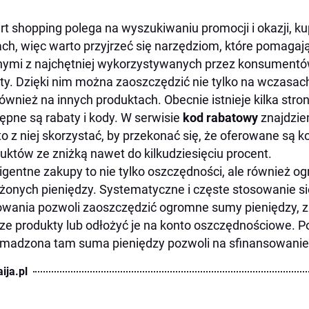
t shopping polega na wyszukiwaniu promocji i okazji, k
ch, więc warto przyjrzeć się narzędziom, które pomagaj
ymi z najchętniej wykorzystywanych przez konsumentów
ty. Dzięki nim można zaoszczędzić nie tylko na wczasac
również na innych produktach. Obecnie istnieje kilka stro
ępne są rabaty i kody. W serwisie
kod rabatowy
znajdziem
o z niej skorzystać, by przekonać się, że oferowane są k
uktów ze zniżką nawet do kilkudziesięciu procent.
ligentne zakupy to nie tylko oszczędności, ale również o
żonych pieniędzy. Systematyczne i częste stosowanie si
wania pozwoli zaoszczędzić ogromne sumy pieniędzy, z
ze produkty lub odłożyć je na konto oszczędnościowe. P
madzona tam suma pieniędzy pozwoli na sfinansowanie
ija.pl