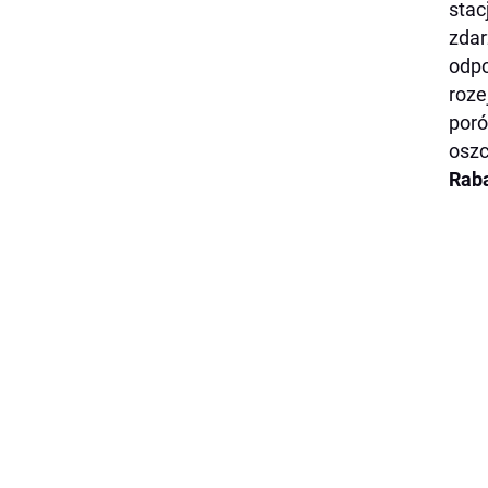
stac
zdar
odpo
roze
poró
oszc
Raba