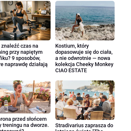
 znaleźć czas na
Kostium, który
ning przy napiętym
dopasowuje się do ciała,
fiku? 9 sposobów,
a nie odwrotnie — nowa
re naprawdę działają
kolekcja Cheeky Monkey
CIAO ESTATE
rona przed słońcem
y treningu na dworze.
Stradivarius zaprasza do