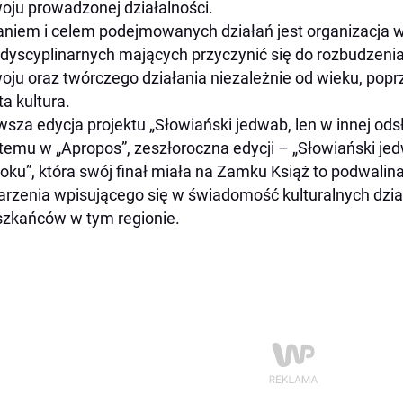
oju prowadzonej działalności.
niem i celem podejmowanych działań jest organizacja 
rdyscyplinarnych mających przyczynić się do rozbudzeni
oju oraz twórczego działania niezależnie od wieku, pop
ta kultura.
wsza edycja projektu „Słowiański jedwab, len w innej od
 temu w „Apropos”
, zeszłoroczna edycji – „Słowiański je
roku”, która swój finał miała na Zamku Książ to
podwalina
rzenia wpisującego się w świadomość kulturalnych dz
zkańców w tym regionie.