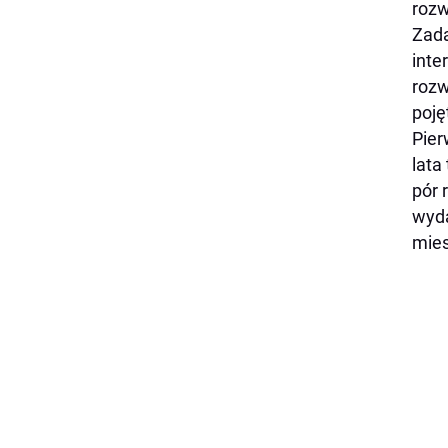
rozw
Zada
inte
rozw
poję
Pier
lata
pór 
wyda
mies