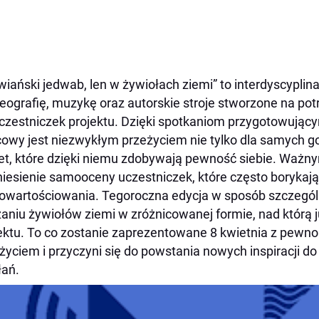
wiański jedwab, len w żywiołach ziemi” to interdyscyplin
eografię, muzykę oraz autorskie stroje stworzone na pot
czestniczek projektu. Dzięki spotkaniom przygotowującym
owy jest niezwykłym przeżyciem nie tylko dla samych go
et, które dzięki niemu zdobywają pewność siebie. Ważn
iesienie samooceny uczestniczek, które często borykaj
owartościowania. Tegoroczna edycja w sposób szczególn
aniu żywiołów ziemi w zróżnicowanej formie, nad którą j
ektu. To co zostanie zaprezentowane 8 kwietnia z pewn
życiem i przyczyni się do powstania nowych inspiracji 
łań.