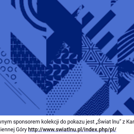
nym sponsorem kolekcji do pokazu jest „Świat lnu” z Ka
iennej Góry
http://www.swiatlnu.pl/index.php/pl/