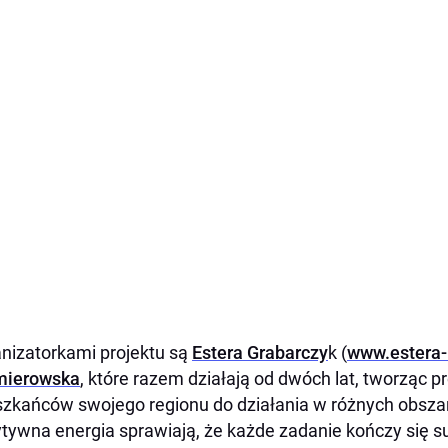
nizatorkami projektu są
Estera Grabarczy
k
(
www.estera
mierowska
, które razem działają od dwóch lat, tworząc p
zkańców swojego regionu do działania w różnych obszara
tywna energia sprawiają, że każde zadanie kończy się s