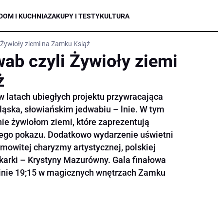
DOM I KUCHNIA
ZAKUPY I TESTY
KULTURA
 Żywioły ziemi na Zamku Książ
wab czyli Żywioły ziemi
ż
w latach ubiegłych projektu przywracająca
ąska, słowiańskim jedwabiu – lnie. W tym
nie żywiołom ziemi, które zaprezentują
łego pokazu. Dodatkowo wydarzenie uświetni
amowitej charyzmy artystycznej, polskiej
nikarki – Krystyny Mazurówny. Gala finałowa
zinie 19;15 w magicznych wnętrzach Zamku