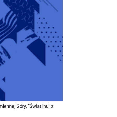
miennej Góry,
”Świat lnu” z