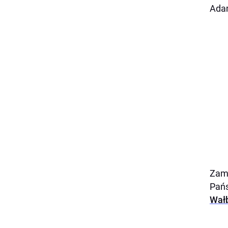
Ada
Zam
Pańs
Wałb