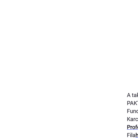
A ta
PAK
Fund
Kar
Prof
Fila
h