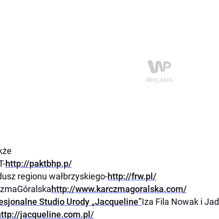
kże
T-
http://paktbhp.p/
usz regionu wałbrzyskiego-
http://frw.pl/
czmaGóralska
http://www.karczmagoralska.com/
esjonalne Studio Urody „Jacqueline”
Iza Fila Nowak i Ja
ttp://jacqueline.com.pl/