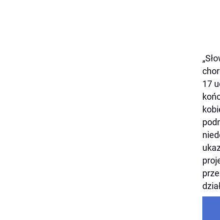
„Sło
chor
17 u
końc
kobi
podn
nied
ukaz
proj
prze
dzia