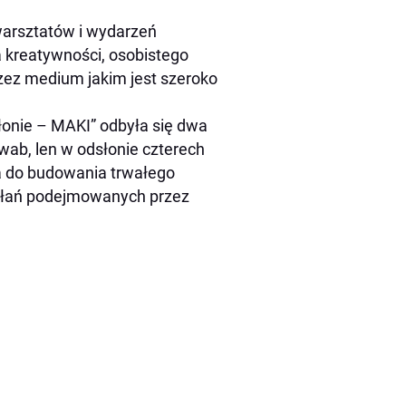
warsztatów i wydarzeń
a kreatywności, osobistego
rzez medium jakim jest szeroko
słonie – MAKI” odbyła się dwa
dwab, len w odsłonie czterech
 do budowania trwałego
iałań podejmowanych przez