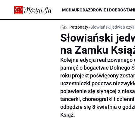
MODA
URODA
ZDROWIE I DOBROSTAN
Patronaty
Słowiański jedwab czyli
Słowiański jed
na Zamku Ksią
Kolejna edycja realizowanego 
pamięć o bogactwie Dolnego Śl
roku projekt poświęcony zosta
uczestniczki podczas niezwyk
pojawienie się słynącej z nies
tancerki, choreografki i dzien
odbędzie się 8 kwietnia o god
Książ.