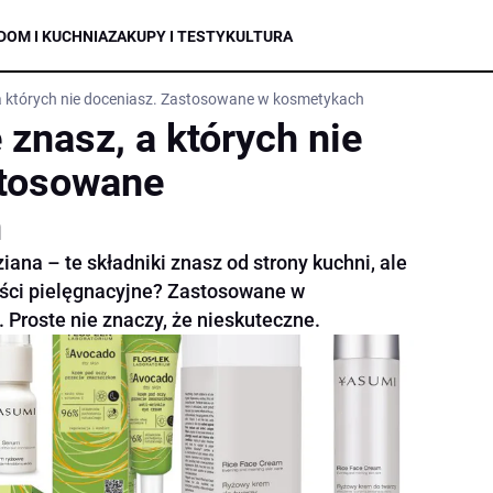
DOM I KUCHNIA
ZAKUPY I TESTY
KULTURA
, a których nie doceniasz. Zastosowane w kosmetykach
e znasz, a których nie
stosowane
h
iana – te składniki znasz od strony kuchni, ale
ości pielęgnacyjne? Zastosowane w
Proste nie znaczy, że nieskuteczne.