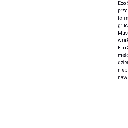
Eco 
prze
form
gruc
Masł
wraż
Eco
melo
dzie
niep
nawi