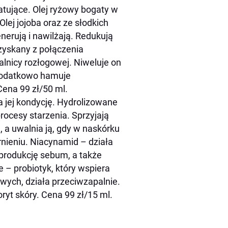
tujące. Olej ryżowy bogaty w
ej jojoba oraz ze słodkich
nerują i nawilżają. Redukują
zyskany z połączenia
kalnicy rozłogowej. Niweluje on
a dodatkowo hamuje
na 99 zł/50 ml.
 jej kondycję. Hydrolizowane
procesy starzenia. Sprzyjają
, a uwalnia ją, gdy w naskórku
rnieniu. Niacynamid – działa
 produkcję sebum, a także
– probiotyk, który wspiera
owych, działa przeciwzapalnie.
yt skóry. Cena 99 zł/15 ml.