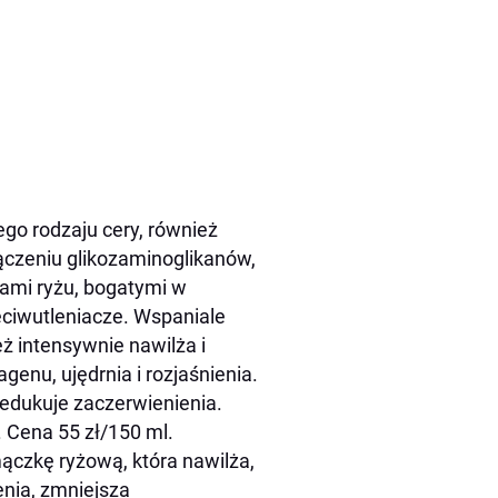
go rodzaju cery, również
łączeniu glikozaminoglikanów,
ami ryżu, bogatymi w
eciwutleniacze. Wspaniale
ż intensywnie nawilża i
enu, ujędrnia i rozjaśnienia.
redukuje zaczerwienienia.
 Cena 55 zł/150 ml.
ączkę ryżową, która nawilża,
enia, zmniejsza