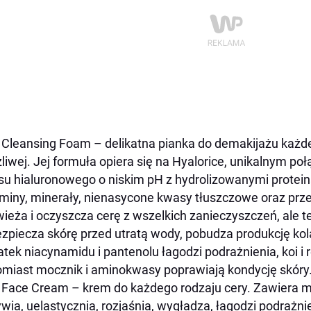
 Cleansing Foam
–
delikatna pianka do demakijażu każde
liwej. Jej formuła opiera się na Hyalorice, unikalnym po
u hialuronowego o niskim pH z hydrolizowanymi protein
miny, minerały, nienasycone kwasy tłuszczowe oraz prz
ieża i oczyszcza cerę z wszelkich zanieczyszczeń, ale te
zpiecza skórę przed utratą wody, pobudza produkcję kolag
tek niacynamidu i pantenolu łagodzi podrażnienia, koi i 
miast mocznik i aminokwasy poprawiają kondycję skóry.
e Face Cream
–
krem do każdego rodzaju cery. Zawiera m
wia, uelastycznia, rozjaśnia, wygładza, łagodzi podrażni