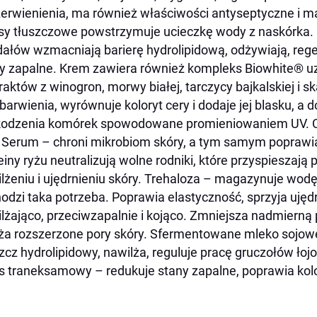
erwienienia, ma również właściwości antyseptyczne i ma
y tłuszczowe powstrzymuje ucieczkę wody z naskórka. Ol
ałów wzmacniają barierę hydrolipidową, odżywiają, rege
y zapalne. Krem zawiera również kompleks Biowhite® u
raktów z winogron, morwy białej, tarczycy bajkalskiej i s
barwienia, wyrównuje koloryt cery i dodaje jej blasku, 
odzenia komórek spowodowane promieniowaniem UV. Ce
e Serum
– chroni mikrobiom skóry, a tym samym poprawia
einy ryżu neutralizują wolne rodniki, które przyspieszają 
lżeniu i ujędrnieniu skóry. Trehaloza – magazynuje wodę
odzi taka potrzeba. Poprawia elastyczność, sprzyja ujęd
lżająco, przeciwzapalnie i kojąco. Zmniejsza nadmierną
a rozszerzone pory skóry. Sfermentowane mleko sojowe 
zcz hydrolipidowy, nawilża, reguluje pracę gruczołów łoj
 traneksamowy – redukuje stany zapalne, poprawia kolor