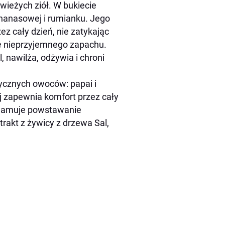
ieżych ziół. W bukiecie
ananasowej i rumianku. Jego
z cały dzień, nie zatykając
e nieprzyjemnego zapachu.
, nawilża, odżywia i chroni
ycznych owoców: papai i
j zapewnia komfort przez cały
, hamuje powstawanie
rakt z żywicy z drzewa Sal,