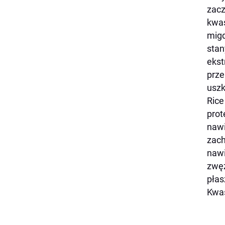
zacz
kwas
migd
stan
ekst
prze
uszk
Ric
prot
nawi
zach
nawi
zwęż
płas
Kwas