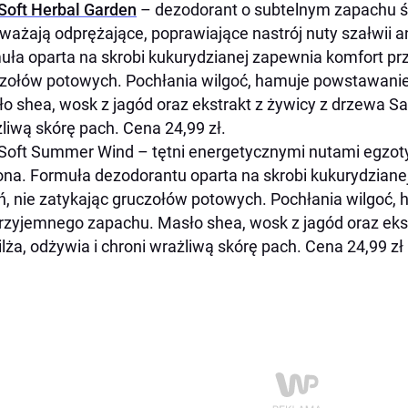
Soft Herbal Garden
– dezodorant o subtelnym zapachu św
ważają odprężające, poprawiające nastrój nuty szałwii 
uła oparta na skrobi kukurydzianej zapewnia komfort prze
zołów potowych. Pochłania wilgoć, hamuje powstawani
o shea, wosk z jagód oraz ekstrakt z żywicy z drzewa Sal
liwą skórę pach. Cena 24,99 zł.
 Soft Summer Wind
– tętni energetycznymi nutami egzot
na. Formuła dezodorantu oparta na skrobi kukurydziane
ń, nie zatykając gruczołów potowych. Pochłania wilgoć
rzyjemnego zapachu. Masło shea, wosk z jagód oraz ekst
lża, odżywia i chroni wrażliwą skórę pach. Cena 24,99 zł