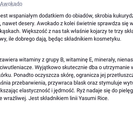
Awokado
jest wspaniałym dodatkiem do obiadów, skrobia kukurydz
, nawet desery. Awokado z kolei świetnie sprawdza się 
kąskach. Większość z nas tak właśnie kojarzy te trzy skła
wy, ile dobrego dają, będąc składnikiem kosmetyku.
zawiera witaminy z grupy B, witaminę E, minerały, nien
ciwutleniacze. Wyjątkowo skutecznie dba o utrzymanie
órku. Ponadto oczyszcza skórę, ogranicza jej przetłuszcz
aśnia przebarwienia, przywraca blask oraz stymuluje wy
kszając elastyczność i jędrność. Ryż nadaje się do pielęg
e wrażliwej. Jest składnikiem linii Yasumi Rice.