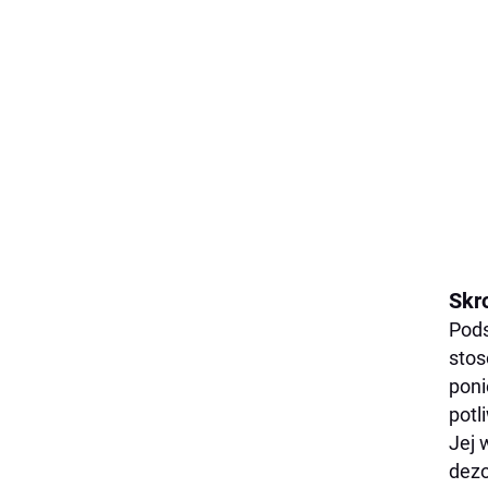
Skr
Pods
stos
poni
potl
Jej 
dezo