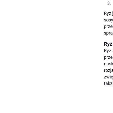
Ryż 
sosy
prze
spra
Ryż
Ryż 
prze
nask
rozj
zwię
takż