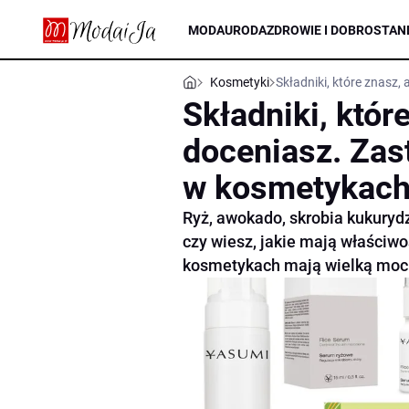
MODA
URODA
ZDROWIE I DOBROSTAN
Kosmetyki
Składniki, które znasz
Składniki, któr
doceniasz. Za
w kosmetykac
Ryż, awokado, skrobia kukurydz
czy wiesz, jakie mają właściw
kosmetykach mają wielką moc. 