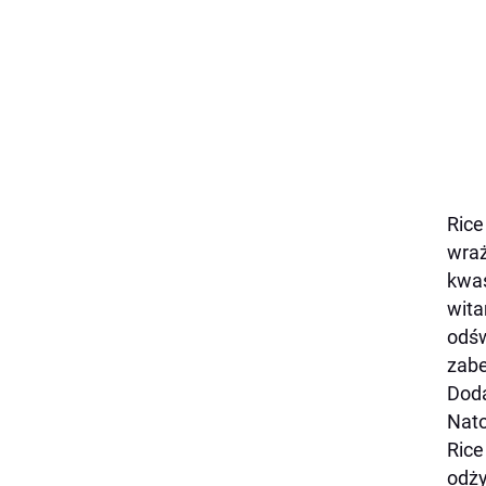
Rice
wraż
kwas
wita
odśw
zabe
Doda
Nato
Ric
odży