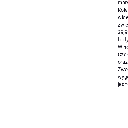
mary
Kole
wide
zwie
39,9
body
W no
Czek
oraz
Zwol
wygo
jedn