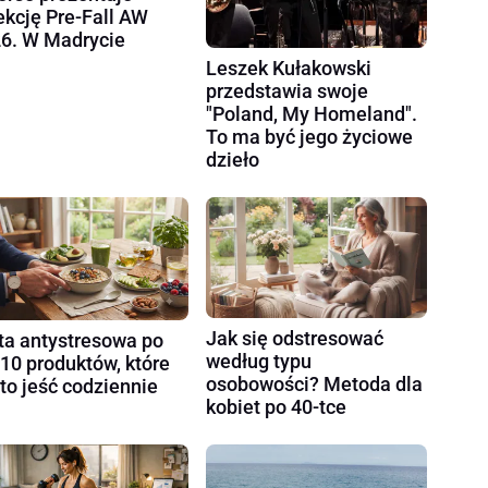
ekcję Pre-Fall AW
6. W Madrycie
Leszek Kułakowski
przedstawia swoje
"Poland, My Homeland".
To ma być jego życiowe
dzieło
Jak się odstresować
ta antystresowa po
według typu
 10 produktów, które
osobowości? Metoda dla
to jeść codziennie
kobiet po 40-tce