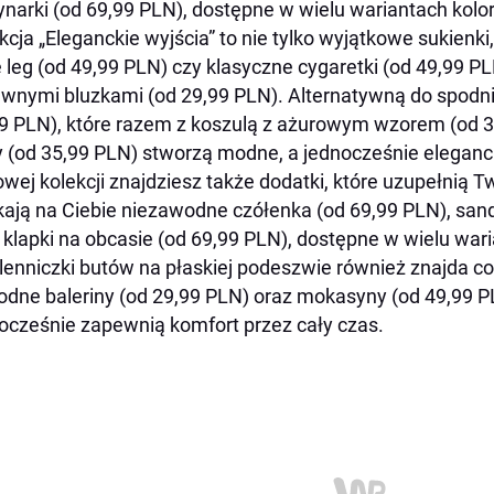
narki (od 69,99 PLN), dostępne w wielu wariantach kolo
kcja „Eleganckie wyjścia” to nie tylko wyjątkowe sukienki
 leg (od 49,99 PLN) czy klasyczne cygaretki (od 49,99 PL
wnymi bluzkami (od 29,99 PLN). Alternatywną do spodni
9 PLN), które razem z koszulą z ażurowym wzorem (od 3
 (od 35,99 PLN) stworzą modne, a jednocześnie elegancki
wej kolekcji znajdziesz także dodatki, które uzupełnią T
ają na Ciebie niezawodne czółenka (od 69,99 PLN), sand
 klapki na obcasie (od 69,99 PLN), dostępne w wielu war
enniczki butów na płaskiej podeszwie również znajda coś
dne baleriny (od 29,99 PLN) oraz mokasyny (od 49,99 PL
ocześnie zapewnią komfort przez cały czas.