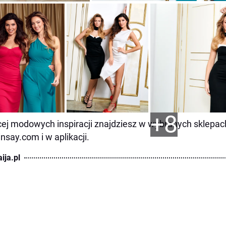
+8
ej modowych inspiracji znajdziesz w wybranych sklepac
insay.com i w aplikacji.
ija.pl