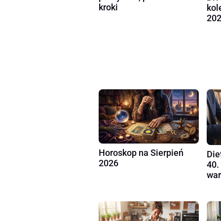
kroki
kol
202
Horoskop na Sierpień
Die
2026
40.
war