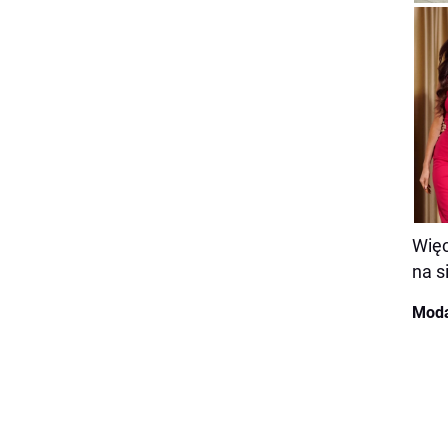
Więc
na s
Moda