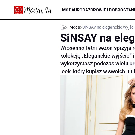
MODA
URODA
ZDROWIE I DOBROSTAN
Moda
SiNSAY na eleganckie wyjści
SiNSAY na eleg
Wiosenno-letni sezon sprzyja
kolekcję „Eleganckie wyjście” i
wykorzystasz podczas wielu ur
look, który kupisz w swoich ul