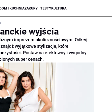
DOM I KUCHNIA
ZAKUPY I TESTY
KULTURA
a
anckie wyjścia
 różnym imprezom okolicznościowym. Odkryj
 znajdź wyjątkowe stylizacje, które
oczystości. Postaw na efektowny i wygodny
ubionych super cenach.