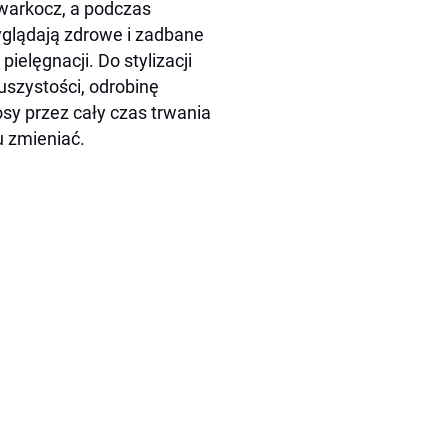
 warkocz, a podczas
yglądają zdrowe i zadbane
ielęgnacji. Do stylizacji
uszystości, odrobinę
osy przez cały czas trwania
u zmieniać.