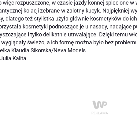
 więc rozpuszczone, w czasie jazdy konnej splecione w
ntycznej kolacji zebrane w zalotny kucyk. Najpiękniej w
y, dlatego też stylistka użyła głównie kosmetyków do ich p
rzystała kosmetyki podnoszące je u nasady, nadające p
yszczające i tylko delikatnie utrwalające. Dzięki temu wł
i wyglądały świeżo, a ich formę można było bez problem
lka Klaudia Sikorska/Neva Models
Julia Kalita