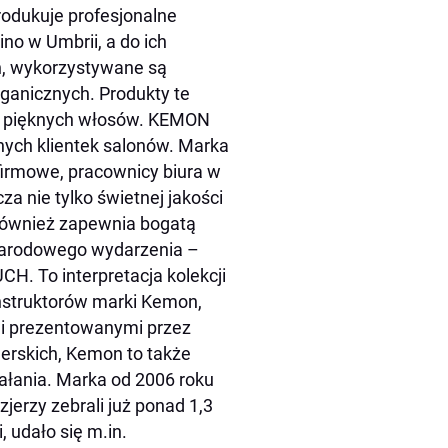
produkuje profesjonalne
no w Umbrii, a do ich
h, wykorzystywane są
rganicznych. Produkty te
i pięknych włosów. KEMON
nych klientek salonów. Marka
 firmowe, pracownicy biura w
a nie tylko świetnej jakości
e również zapewnia bogatą
narodowego wydarzenia –
. To interpretacja kolekcji
nstruktorów marki Kemon,
mi prezentowanymi przez
jerskich, Kemon to także
ałania. Marka od 2006 roku
jerzy zebrali już ponad 1,3
 udało się m.in.