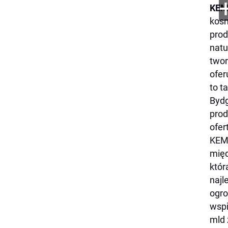
KE
kosm
prod
natu
twor
ofer
to t
Bydg
prod
ofer
KEMO
międ
któr
najl
ogro
wspi
mld 