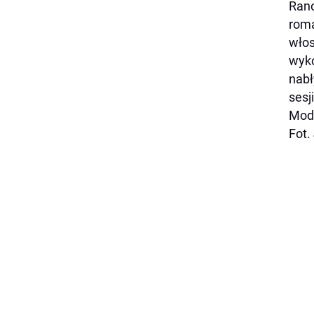
Rano
roma
włos
wyko
nabł
sesj
Mode
Fot. 