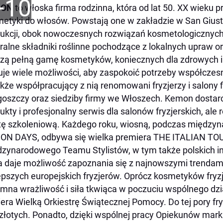
+10
MON
to włoska firma rodzinna, która od lat 50. XX wieku 
etyki do włosów. Powstają one w zakładzie w San Giusti
ukcji, obok nowoczesnych rozwiązań kosmetologicznyc
ralne składniki roślinne pochodzące z lokalnych upraw o
zą pełną gamę kosmetyków, koniecznych dla zdrowych 
uje wiele możliwości, aby zaspokoić potrzeby współczes
akże współpracujący z nią renomowani fryzjerzy i salony
oszczy oraz siedziby firmy we Włoszech.
Kemon dostarcz
ukty i profesjonalny serwis dla salonów fryzjerskich, al
tę szkoleniową.
Każdego roku, wiosną, podczas między
N DAYS, odbywa się wielka premiera THE ITALIAN TOUCH
zynarodowego Teamu Stylistów, w tym także polskich i
a daje możliwość zapoznania się z najnowszymi trenda
epszych europejskich fryzjerów. Oprócz kosmetyków fryz
mna wrażliwość i siła tkwiąca w poczuciu wspólnego dzi
era Wielką Orkiestrę Świątecznej Pomocy. Do tej pory fryz
złotych. Ponadto, dzięki wspólnej pracy Opiekunów marki,