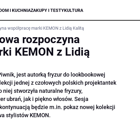
DOM I KUCHNIA
ZAKUPY I TESTY
KULTURA
na współpracę marki KEMON z Lidią Kalitą
kowa rozpoczyna
rki KEMON z Lidią
wnik, jest autorką fryzur do lookbookowej
lekcji jednej z czołowych polskich projektantek
o niej stworzyła naturalne fryzury,
r ubrań, jak i piękno włosów. Sesja
kontynuacją będzie m.in. pokaz nowej kolekcji
wa stylistów KEMON.