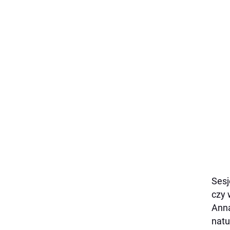
Sesj
czy 
Anna
natu