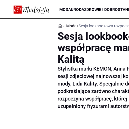
MODA
URODA
ZDROWIE I DOBROSTAN
Moda
Sesja lookbookowa rozpoczy
Sesja lookboo
współpracę ma
Kalitą
Stylistka marki KEMON, Anna Pi
sesji zdjęciowej najnowszej ko
mody, Lidii Kality. Specjalnie d
podkreślające zarówno charakte
rozpoczyna współpracę, której 
uzupełniony fryzurami autorst