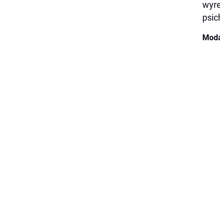
wyre
psic
Moda