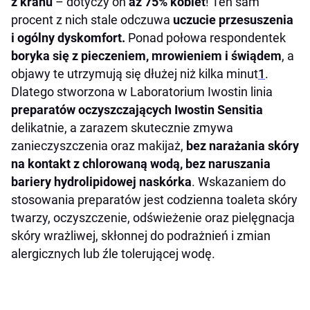
z kranu
– dotyczy on
a
ż 75% kobiet
! Ten sam
procent z nich stale odczuwa
uczucie przesuszenia
i ogólny dyskomfort.
Ponad połowa respondentek
boryka się z
pieczeniem, mrowieniem i świądem
,
a
objawy te utrzymują się dłużej niż kilka minut
1
.
Dlatego stworzona w Laboratorium Iwostin linia
preparatów oczyszczających Iwostin Sensitia
delikatnie, a zarazem skutecznie zmywa
zanieczyszczenia oraz makijaż,
bez narażania skóry
na kontakt z chlorowaną wodą, bez naruszania
bariery hydrolipidowej naskórka
. Wskazaniem do
stosowania preparatów jest codzienna toaleta skóry
twarzy, oczyszczenie, odświeżenie oraz pielęgnacja
skóry wrażliwej, skłonnej do podrażnień i zmian
alergicznych lub źle tolerującej wodę.