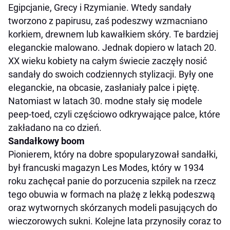
Egipcjanie, Grecy i Rzymianie. Wtedy sandały
tworzono z papirusu, zaś podeszwy wzmacniano
korkiem, drewnem lub kawałkiem skóry. Te bardziej
eleganckie malowano. Jednak dopiero w latach 20.
XX wieku kobiety na całym świecie zaczęły nosić
sandały do swoich codziennych stylizacji. Były one
eleganckie, na obcasie, zasłaniały palce i piętę.
Natomiast w latach 30. modne stały się modele
peep-toed, czyli częściowo odkrywające palce, które
zakładano na co dzień.
Sandałkowy boom
Pionierem, który na dobre spopularyzował sandałki,
był francuski magazyn Les Modes, który w 1934
roku zachęcał panie do porzucenia szpilek na rzecz
tego obuwia w formach na plażę z lekką podeszwą
oraz wytwornych skórzanych modeli pasujących do
wieczorowych sukni. Kolejne lata przynosiły coraz to