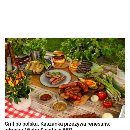
Grill po polsku. Kaszanka przeżywa renesans,
zdradza Mistrz Świata w BBQ