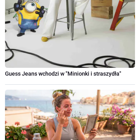
Guess Jeans wchodzi w "Minionki i straszydła"