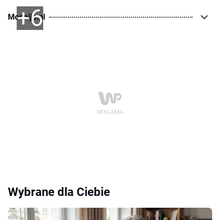
+6
Modaija.pl
Wybrane dla Ciebie