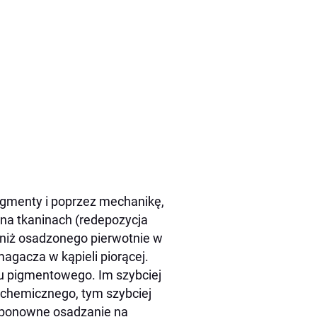
igmenty i poprzez mechanikę,
 na tkaninach (redepozycja
 niż osadzonego pierwotnie w
agacza w kąpieli piorącej.
udu pigmentowego. Im szybciej
a chemicznego, tym szybciej
a ponowne osadzanie na