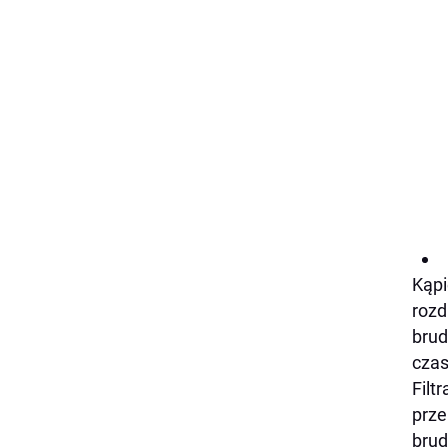
Kąpi
rozd
brud
czas
Filt
prze
brud