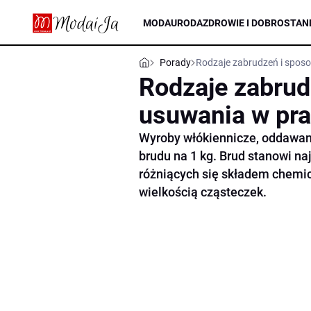
MODA
URODA
ZDROWIE I DOBROSTAN
Porady
Rodzaje zabrudzeń i sposo
Rodzaje zabrud
usuwania w pra
Wyroby włókiennicze, oddawane 
brudu na 1 kg. Brud stanowi na
różniących się składem chemic
wielkością cząsteczek.