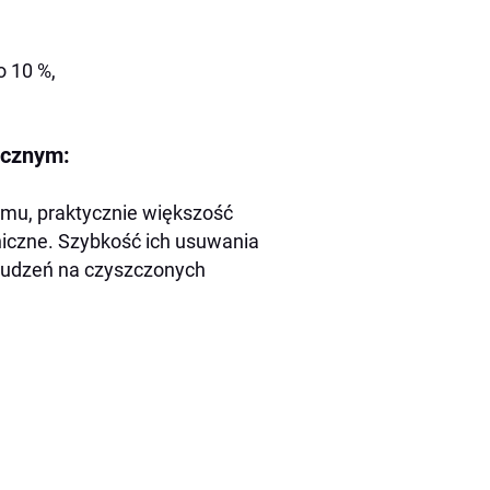
o 10 %,
icznym:
emu, praktycznie większość
niczne. Szybkość ich usuwania
brudzeń na czyszczonych