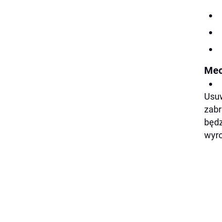
Mec
Usuw
zabr
będz
wyro