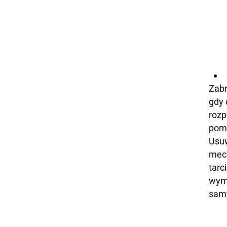
Zabr
gdy 
rozp
pomo
Usuw
mech
tarc
wyma
samy