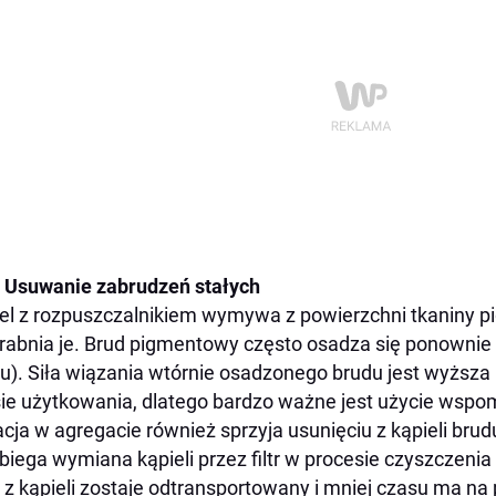
Usuwanie zabrudzeń stałych
el z rozpuszczalnikiem wymywa z powierzchni tkaniny p
rabnia je. Brud pigmentowy często osadza się ponownie
u). Siła wiązania wtórnie osadzonego brudu jest wyższa
ie użytkowania, dlatego bardzo ważne jest użycie wspom
racja w agregacie również sprzyja usunięciu z kąpieli br
biega wymiana kąpieli przez filtr w procesie czyszczeni
 z kąpieli zostaje odtransportowany i mniej czasu ma n