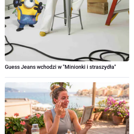
Guess Jeans wchodzi w "Minionki i straszydła"