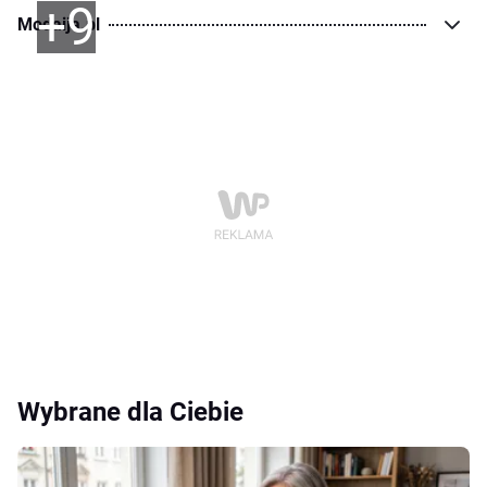
+9
Modaija.pl
Wybrane dla Ciebie