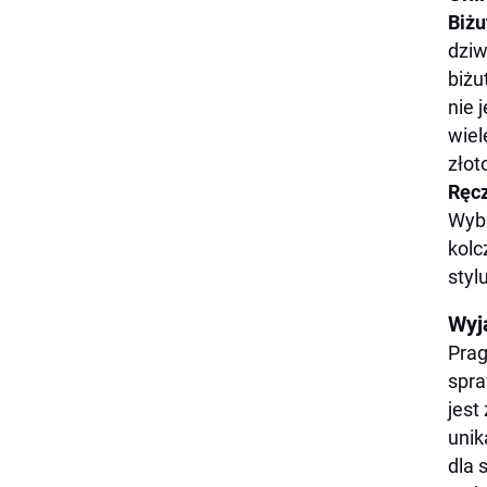
Biżu
dziw
biżu
nie 
wiel
złot
Ręcz
Wybi
kolc
styl
Wyj
Prag
spra
jest
unik
dla 