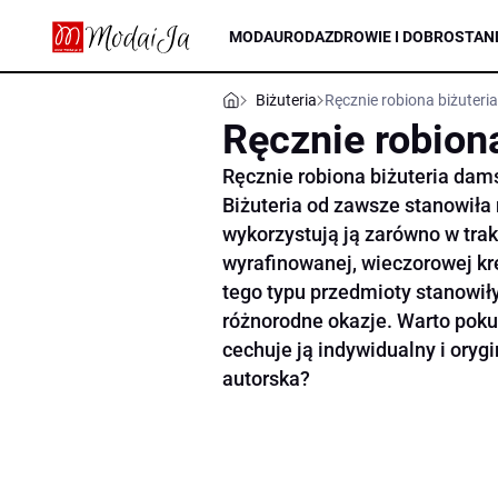
MODA
URODA
ZDROWIE I DOBROSTAN
Biżuteria
Ręcznie robiona biżuter
Ręcznie robion
Ręcznie robiona biżuteria dams
Biżuteria od zawsze stanowiła
wykorzystują ją zarówno w tra
wyrafinowanej, wieczorowej kre
tego typu przedmioty stanowiły
różnorodne okazje. Warto pokus
cechuje ją indywidualny i orygi
autorska?