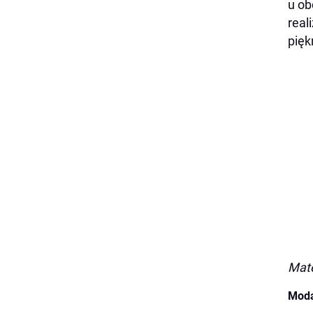
u ob
real
piękn
Mate
Moda