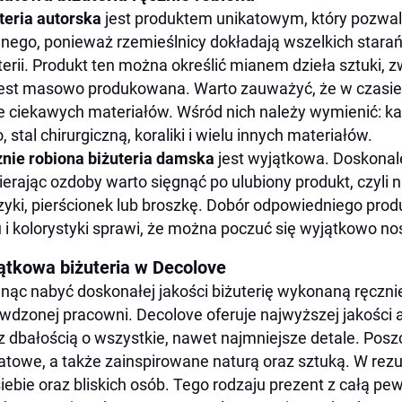
teria autorska
jest produktem unikatowym, który pozwala
nego, ponieważ rzemieślnicy dokładają wszelkich stara
terii. Produkt ten można określić mianem dzieła sztuki, z
jest masowo produkowana. Warto zauważyć, że w czasie 
e ciekawych materiałów. Wśród nich należy wymienić: ka
o, stal chirurgiczną, koraliki i wielu innych materiałów.
nie robiona biżuteria damska
jest wyjątkowa. Doskonale
erając ozdoby warto sięgnąć po ulubiony produkt, czyli na
zyki, pierścionek lub broszkę. Dobór odpowiedniego pro
u i kolorystyki sprawi, że można poczuć się wyjątkowo n
ątkowa biżuteria w Decolove
nąc nabyć doskonałej jakości biżuterię wykonaną ręcznie
wdzonej pracowni. Decolove oferuje najwyższej jakości 
 z dbałością o wszystkie, nawet najmniejsze detale. Pos
atowe, a także zainspirowane naturą oraz sztuką. W rezul
siebie oraz bliskich osób. Tego rodzaju prezent z całą p