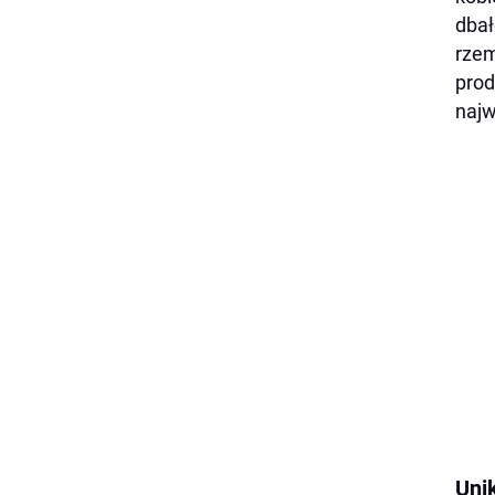
dbał
rzem
prod
najw
Uni