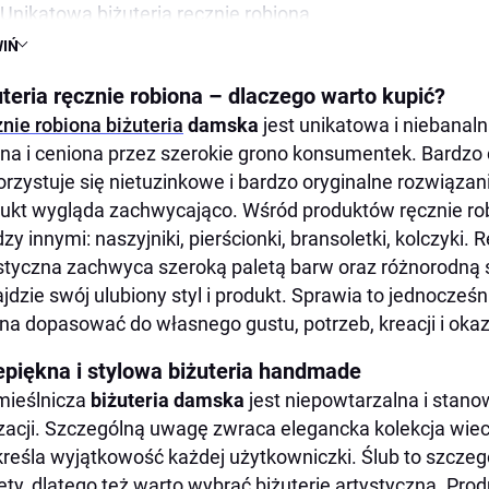
Unikatowa biżuteria ręcznie robiona
IŃ
Wyjątkowa biżuteria w Decolove
uteria ręcznie robiona – dlaczego warto kupić?
nie robiona biżuteria
damska
jest unikatowa i niebanaln
a i ceniona przez szerokie grono konsumentek. Bardzo c
rzystuje się nietuzinkowe i bardzo oryginalne rozwiązan
ukt wygląda zachwycająco. Wśród produktów ręcznie ro
zy innymi: naszyjniki, pierścionki, bransoletki, kolczyki. 
styczna zachwyca szeroką paletą barw oraz różnorodną s
jdzie swój ulubiony styl i produkt. Sprawia to jednocześ
a dopasować do własnego gustu, potrzeb, kreacji i okazji
epiękna i stylowa biżuteria handmade
mieślnicza
biżuteria damska
jest niepowtarzalna i stano
izacji. Szczególną uwagę zwraca elegancka kolekcja wiec
reśla wyjątkowość każdej użytkowniczki. Ślub to szczeg
ety, dlatego też warto wybrać biżuterię artystyczną. Pr