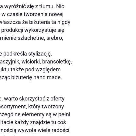
 wyróżnić się z tłumu. Nic
ń w czasie tworzenia nowej
właszcza że biżuteria ta nigdy
produkcji wykorzystuje się
mienie szlachetne, srebro,
 podkreśla stylizację.
szyjnik, wisiorki, bransoletkę,
duktu także pod względem
osząc biżuterię hand made.
, warto skorzystać z oferty
asortyment, który tworzony
zczególne elementy są w pełni
tacie każdy znajdzie tu coś
ewnością wywoła wiele radości