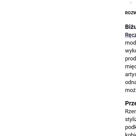
ROZW
Biż
Ręcz
modn
wyko
prod
międ
arty
odna
możn
Prz
Rze
styl
podk
kobi