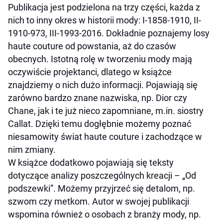
Publikacja jest podzielona na trzy części, każda z
nich to inny okres w historii mody: I-1858-1910, II-
1910-973, III-1993-2016. Dokładnie poznajemy losy
haute couture od powstania, aż do czasów
obecnych. Istotną rolę w tworzeniu mody mają
oczywiście projektanci, dlatego w książce
znajdziemy o nich dużo informacji. Pojawiają się
zarówno bardzo znane nazwiska, np. Dior czy
Chane, jak i te już nieco zapomniane, m.in. siostry
Callat. Dzięki temu dogłębnie możemy poznać
niesamowity świat haute couture i zachodzące w
nim zmiany.
W książce dodatkowo pojawiają się teksty
dotyczące analizy poszczególnych kreacji – „Od
podszewki”. Możemy przyjrzeć się detalom, np.
szwom czy metkom. Autor w swojej publikacji
wspomina również o osobach z branży mody, np.