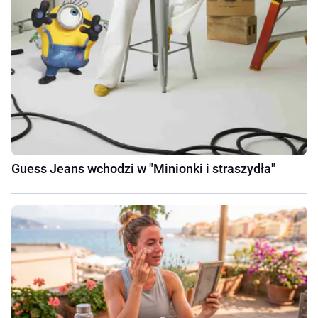
Guess Jeans wchodzi w "Minionki i straszydła"