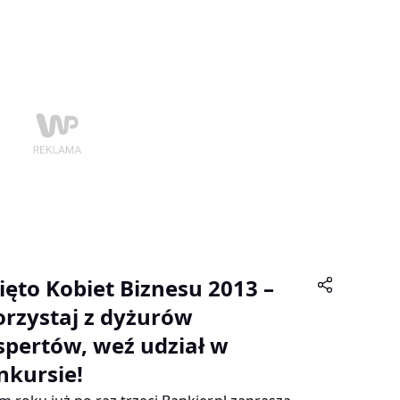
óży zagranicznej należy zwrócić się do
pejskiego Centrum Konsumenckiego – m.in. w
tii nieuwzględnionej reklamacji czy
tualnych roszczeń do przedsiębiorców.
ięto Kobiet Biznesu 2013 –
orzystaj z dyżurów
spertów, weź udział w
nkursie!