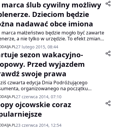
 marca ślub cywilny możliwy
plenerze. Dzieciom będzie
żna nadawać obce imiona
 marca małżeństwo będzie mogło być zawarte
enerze, a nie tylko w urzędzie. To efekt zmian
pisów o aktach stanu cywilnego. Wybrane
27 lutego 2015, 08:44
DAIJA.PL
sce powinno jednak gwarantować zachowanie
artuje sezon wakacyjno-
gi i bezpieczeństwo wszystkim uczestnikom.
ni muszą się także liczyć z dodatkowymi
lopowy. Przed wyjazdem
tami. Za ślub pod chmurką zapłacimy 1 tys. zł.
rawdź swoje prawa
 przepisy pozwalają też rodzicom nadawać
ciom obce imiona. Prostszy ma też być obieg i
dziś czwarta edycja Dnia Podróżującego
tęp do dokumentów.
sumenta, organizowanego na początku
nu urlopowego przez Europejskie Centrum
27 czerwca 2014, 07:10
DAIJA.PL
umenckie (ECK). Eksperci zalecają, by do
lopy ojcowskie coraz
ego wyjazdu dobrze się przygotować –
znać się z prawami konsumenta,
pularniejsze
pieczeniem podróży, czy właściwie oznaczyć
ż. Pomoże to w uniknięciu wielu
23 czerwca 2014, 12:54
DAIJA.PL
podziewanych sytuacji. Przy problemach w