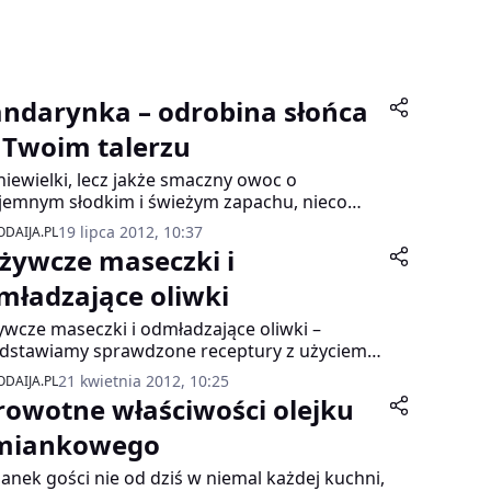
ndarynka – odrobina słońca
 Twoim talerzu
niewielki, lecz jakże smaczny owoc o
jemnym słodkim i świeżym zapachu, nieco
jszy od pomarańczy pochodzi z południowych
19 lipca 2012, 10:37
DAIJA.PL
 i Indochin. W Europie pojawił się dopiero pod
żywcze maseczki i
ec XIX wieku.
mładzające oliwki
wcze maseczki i odmładzające oliwki –
dstawiamy sprawdzone receptury z użyciem
ków eterycznych Dr Beta®
21 kwietnia 2012, 10:25
DAIJA.PL
rowotne właściwości olejku
miankowego
anek gości nie od dziś w niemal każdej kuchni,