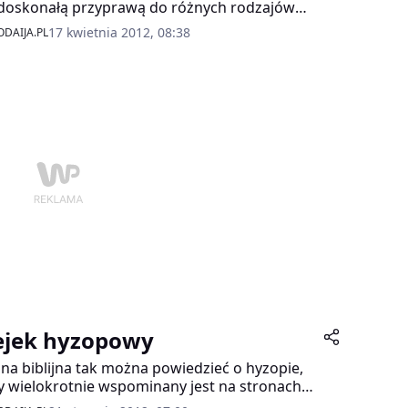
 doskonałą przyprawą do różnych rodzajów
, ciężkostrawnych zup, pojawia się także w
17 kwietnia 2012, 08:38
DAIJA.PL
tach i serach. Uprawiany jest w Europie
dniowej, Azji i Ameryce.
ejek hyzopowy
ina biblijna tak można powiedzieć o hyzopie,
y wielokrotnie wspominany jest na stronach
ii, jako substancja oczyszczająca i obmywająca