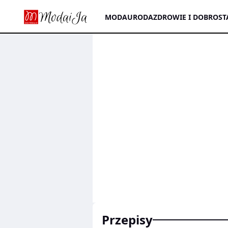
MODA
URODA
ZDROWIE I DOBROST
przepisy