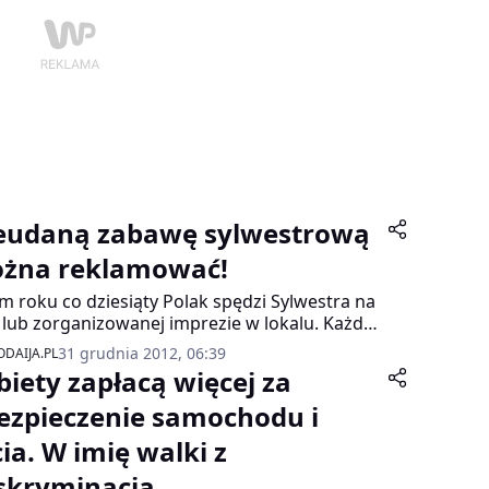
eudaną zabawę sylwestrową
żna reklamować!
m roku co dziesiąty Polak spędzi Sylwestra na
 lub zorganizowanej imprezie w lokalu. Każdy,
nie będzie z niej zadowolony, ma prawo do
31 grudnia 2012, 06:39
DAIJA.PL
amacji. Warunek jest jeden: musi udowodnić,
biety zapłacą więcej za
ej organizator nie wywiązał się z tego, co
śniej deklarował.
ezpieczenie samochodu i
cia. W imię walki z
skryminacją