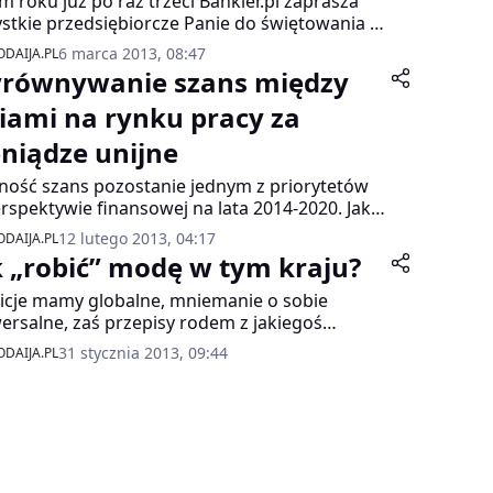
m roku już po raz trzeci Bankier.pl zaprasza
stkie przedsiębiorcze Panie do świętowania z
 Święta Kobiet Biznesu. Już od 6 marca
6 marca 2013, 08:47
DAIJA.PL
ają na Was eksperci z darmowymi dyżurami z
równywanie szans między
dziny prawa, dotacji unijnych, podatków i wiele
ch. Rusza również konkurs na Kobietę Biznesu
ciami na rynku pracy za
.
eniądze unijne
ość szans pozostanie jednym z priorytetów
rspektywie finansowej na lata 2014-2020. Jak
 wiceminister pracy i polityki społecznej
12 lutego 2013, 04:17
DAIJA.PL
ława Ostrowska, w ostatnich latach udało się
k „robić” modę w tym kraju?
e poprawić, ale wyrównywanie pozycji kobiet i
zyzn, szczególnie na rynku pracy, wymaga
cje mamy globalne, mniemanie o sobie
cze wiele pracy. Zadanie to będzie
ersalne, zaś przepisy rodem z jakiegoś
tynuowane w ramach Europejskiego Funduszu
onetkowego państewka i urzędników z buszu.
31 stycznia 2013, 09:44
DAIJA.PL
ecznego.