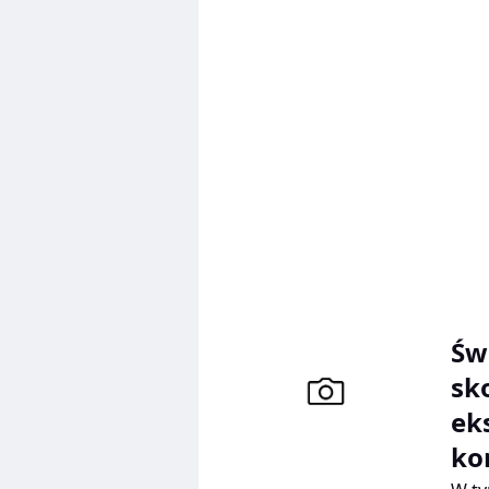
podr
Euro
kwes
ewen
Św
sk
ek
ko