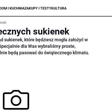
DOM I KUCHNIA
ZAKUPY I TESTY
KULTURA
enek
ecznych sukienek
d sukienek, które będziesz mogła założyć w
pecjalnie dla Was wybraliśmy proste,
alnie będą pasować do świątecznego klimatu.