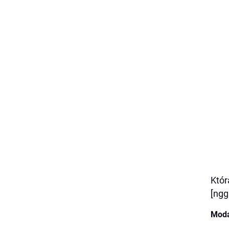
Któr
[ngg
Moda