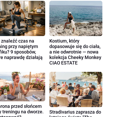
 znaleźć czas na
Kostium, który
ning przy napiętym
dopasowuje się do ciała,
fiku? 9 sposobów,
a nie odwrotnie — nowa
re naprawdę działają
kolekcja Cheeky Monkey
CIAO ESTATE
rona przed słońcem
y treningu na dworze.
Stradivarius zaprasza do