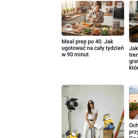
Meal prep po 40. Jak
ugotować na cały tydzień
Jak
w 90 minut
tre
gra
któ
Och
prz