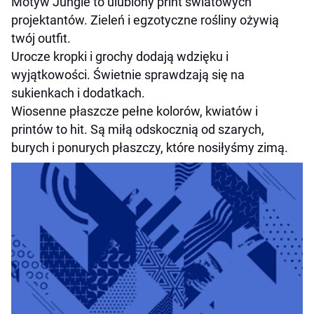
Motyw Jungle to ulubiony print światowych
projektantów. Zieleń i egzotyczne rośliny ożywią
twój outfit.
Urocze kropki i grochy dodają wdzięku i
wyjątkowości. Świetnie sprawdzają się na
sukienkach i dodatkach.
Wiosenne płaszcze pełne kolorów, kwiatów i
printów to hit. Są miłą odskocznią od szarych,
burych i ponurych płaszczy, które nosiłyśmy zimą.