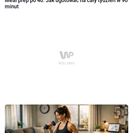
Meal prep po 40. Jak ugotować na cały tydzień w 90
minut