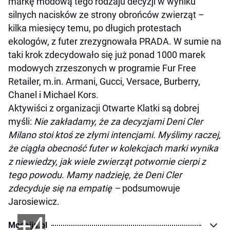
markę modową tego rodzaju decyzji w wyniku
silnych nacisków ze strony obrońców zwierząt –
kilka miesięcy temu, po długich protestach
ekologów, z futer zrezygnowała PRADA. W sumie na
taki krok zdecydowało się już ponad 1000 marek
modowych zrzeszonych w programie Fur Free
Retailer, m.in. Armani, Gucci, Versace, Burberry,
Chanel i Michael Kors.
Aktywiści z organizacji Otwarte Klatki są dobrej
myśli:
Nie zakładamy, że za decyzjami Deni Cler
Milano stoi ktoś ze złymi intencjami. Myślimy raczej,
że ciągła obecność futer w kolekcjach marki wynika
z niewiedzy, jak wiele zwierząt potwornie cierpi z
tego powodu. Mamy nadzieję, że Deni Cler
zdecyduje się na empatię –
podsumowuje
Jarosiewicz.
+4
Modaija.pl