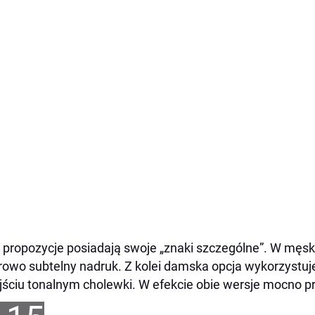
 propozycje posiadają swoje „znaki szczególne”. W męskie
rowo subtelny nadruk. Z kolei damska opcja wykorzystuj
jściu tonalnym cholewki. W efekcie obie wersje mocno p