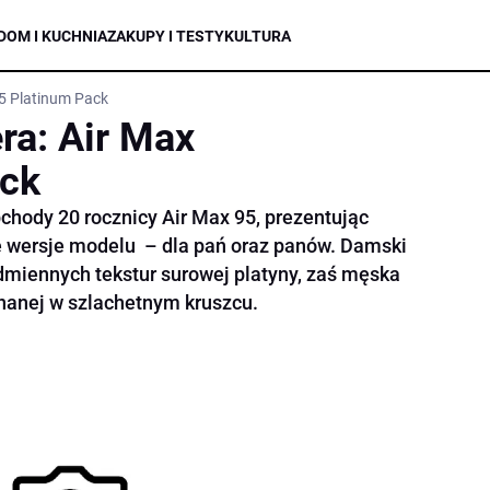
DOM I KUCHNIA
ZAKUPY I TESTY
KULTURA
95 Platinum Pack
era: Air Max
ack
chody 20 rocznicy Air Max 95, prezentując
e wersje modelu – dla pań oraz panów. Damski
odmiennych tekstur surowej platyny, zaś męska
onanej w szlachetnym kruszcu.