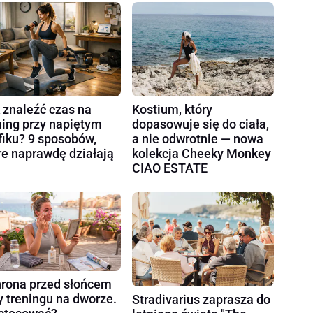
 znaleźć czas na
Kostium, który
ning przy napiętym
dopasowuje się do ciała,
fiku? 9 sposobów,
a nie odwrotnie — nowa
re naprawdę działają
kolekcja Cheeky Monkey
CIAO ESTATE
rona przed słońcem
y treningu na dworze.
Stradivarius zaprasza do