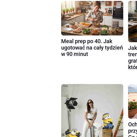
Meal prep po 40. Jak
ugotować na cały tydzień
Jak
w 90 minut
tre
gra
któ
Och
prz