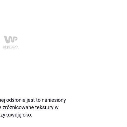
j odsłonie jest to naniesiony
e zróżnicowane tekstury w
rzykuwają oko.