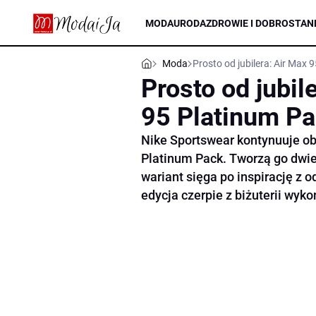
MODA
URODA
ZDROWIE I DOBROSTAN
Moda
Prosto od jubilera: Air Max 
Prosto od jubil
95 Platinum P
Nike Sportswear kontynuuje ob
Platinum Pack. Tworzą go dwi
wariant sięga po inspirację z 
edycja czerpie z biżuterii wyk