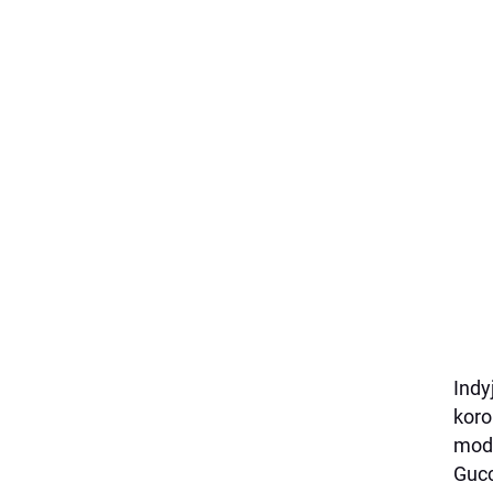
Indy
koro
mode
Gucc