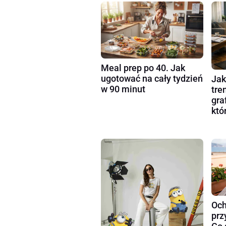
Meal prep po 40. Jak
ugotować na cały tydzień
Jak
w 90 minut
tre
gra
któ
Och
prz