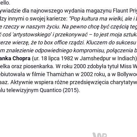
ello.
wiadzie dla najnowszego wydania magazynu Flaunt Pr
zy innymi o swojej karierze:
“Pop kultura ma wielki, ale 
e rzeczy w naszym życiu. Na pewno chcę być częścią teg
ć coś 'artystowskiego’ i przekonywać – to jest moja sztu
erze wierzę, że to box office rządzi. Kluczem do sukcesu 
m znalezienie odpowiedniego kompromisu, połączenia bi
yanka Chopra
(ur. 18 lipca 1982 w Jamshedpur w Indiach)
lka oraz piosenkarka. W roku 2000 zdobyła tytuł Miss W
biutowała w filmie Thamizhan w 2002 roku, a w Bollywo
az. Aktywnie wspiera różne przedsięwzięcia charytatyw
alu telewizyjnym Quantico (2015).