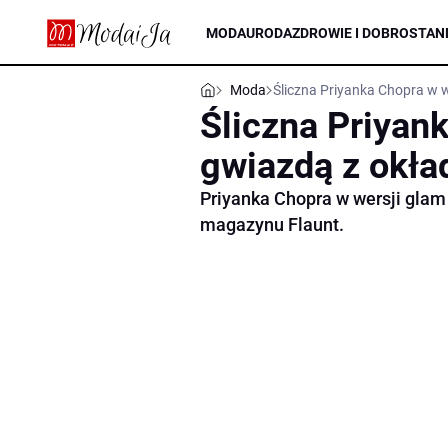
MODA
URODA
ZDROWIE I DOBROSTAN
Moda
Śliczna Priyanka Chopra w w
Śliczna Priyan
gwiazdą z okład
Priyanka Chopra w wersji glam
magazynu Flaunt.