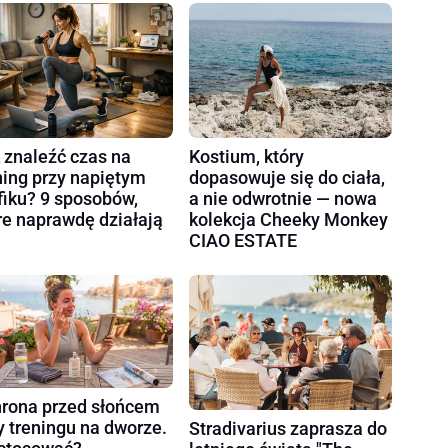
 znaleźć czas na
Kostium, który
ning przy napiętym
dopasowuje się do ciała,
fiku? 9 sposobów,
a nie odwrotnie — nowa
re naprawdę działają
kolekcja Cheeky Monkey
CIAO ESTATE
rona przed słońcem
y treningu na dworze.
Stradivarius zaprasza do