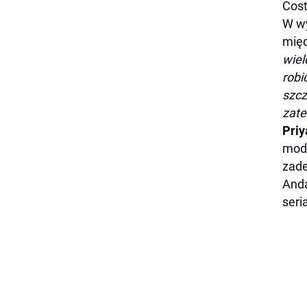
Cost
W wy
międ
wiel
robi
szcz
zate
Pri
mode
zade
Anda
seri