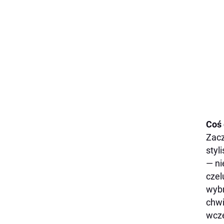
Coś 
Zacz
styl
— ni
czel
wybr
chwi
wcze