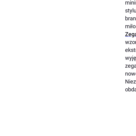
mini
styl
bran
miło
Zega
wzor
ekst
wyję
zega
nowo
Niez
obd