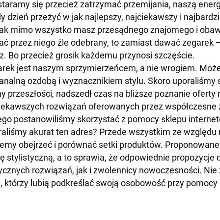
staramy się przecież zatrzymać przemijania, naszą ener
y dzień przeżyć w jak najlepszy, najciekawszy i najbardzi
ak mimo wszystko masz przesądnego znajomego i obawia
ać przez niego źle odebrany, to zamiast dawać zegarek 
z. Bo przecież grosik każdemu przynosi szczęście.
rek jest naszym sprzymierzeńcem, a nie wrogiem. Może
analną ozdobą i wyznacznikiem stylu. Skoro uporaliśmy s
y przeszłości, nadszedł czas na bliższe poznanie oferty 
iekawszych rozwiązań oferowanych przez współczesne z
ego postanowiliśmy skorzystać z pomocy sklepu interne
aliśmy akurat ten adres? Przede wszystkim ze względu
my obejrzeć i porównać setki produktów. Proponowane t
 stylistyczną, a to sprawia, że odpowiednie propozycje d
ycznych rozwiązań, jak i zwolennicy nowoczesności. Nie 
i, którzy lubią podkreślać swoją osobowość przy pomocy