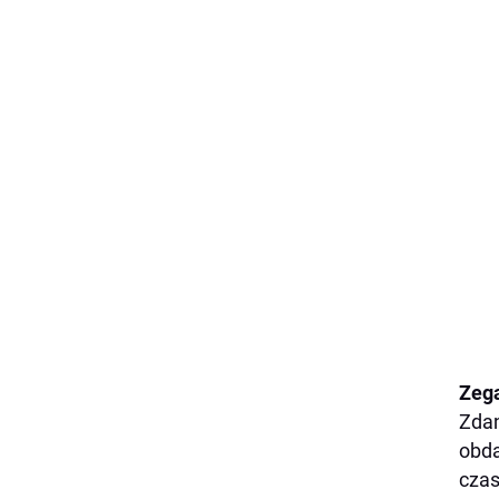
Zega
Zdan
obda
czas