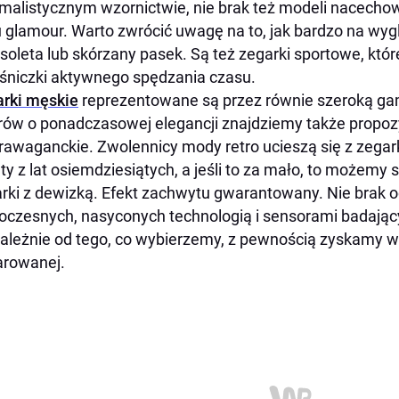
malistycznym wzornictwie, nie brak też modeli nacecho
u glamour. Warto zwrócić uwagę na to, jak bardzo na wy
soleta lub skórzany pasek. Są też zegarki sportowe, któ
śniczki aktywnego spędzania czasu.
rki męskie
reprezentowane są przez równie szeroką ga
ów o ponadczasowej elegancji znajdziemy także propozy
rawaganckie. Zwolennicy mody retro ucieszą się z zegar
ty z lat osiemdziesiątych, a jeśli to za mało, to możemy
rki z dewizką. Efekt zachwytu gwarantowany. Nie brak 
czesnych, nasyconych technologią i sensorami badającym
ależnie od tego, co wybierzemy, z pewnością zyskamy w
arowanej.