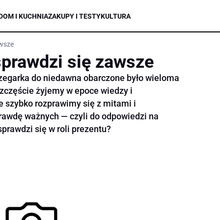
DOM I KUCHNIA
ZAKUPY I TESTY
KULTURA
awsze
sprawdzi się zawsze
 zegarka do niedawna obarczone było wieloma
szczęście żyjemy w epoce wiedzy i
e szybko rozprawimy się z mitami i
rawdę ważnych — czyli do odpowiedzi na
 sprawdzi się w roli prezentu?