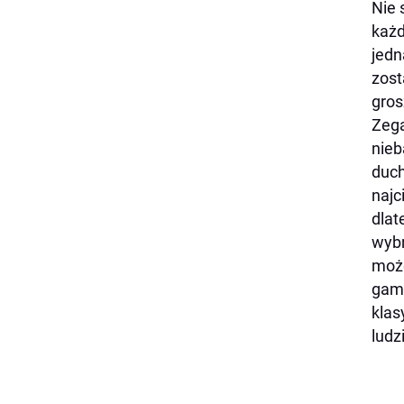
Nie 
każd
jedn
zost
gros
Zega
nieb
duch
najc
dlat
wybr
może
gamę
klas
ludz