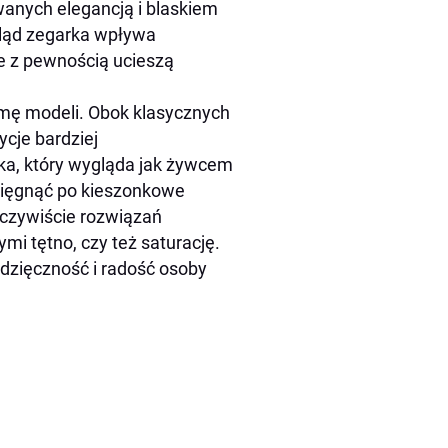
wanych elegancją i blaskiem
gląd zegarka wpływa
re z pewnością ucieszą
mę modeli. Obok klasycznych
cje bardziej
ka, który wygląda jak żywcem
 sięgnąć po kieszonkowe
oczywiście rozwiązań
i tętno, czy też saturację.
dzięczność i radość osoby