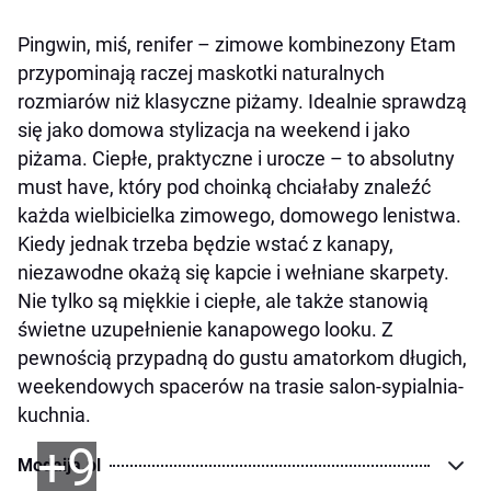
Pingwin, miś, renifer – zimowe kombinezony Etam
przypominają raczej maskotki naturalnych
rozmiarów niż klasyczne piżamy. Idealnie sprawdzą
się jako domowa stylizacja na weekend i jako
piżama. Ciepłe, praktyczne i urocze – to absolutny
must have, który pod choinką chciałaby znaleźć
każda wielbicielka zimowego, domowego lenistwa.
Kiedy jednak trzeba będzie wstać z kanapy,
niezawodne okażą się kapcie i wełniane skarpety.
Nie tylko są miękkie i ciepłe, ale także stanowią
świetne uzupełnienie kanapowego looku. Z
pewnością przypadną do gustu amatorkom długich,
weekendowych spacerów na trasie salon-sypialnia-
kuchnia.
+9
Modaija.pl