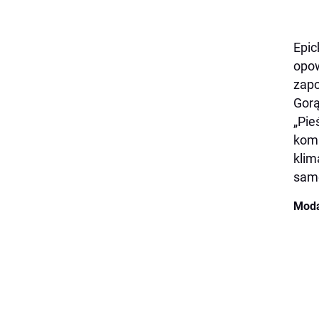
Epic
opow
zapo
Gor
„Pie
komp
klim
sam
Moda