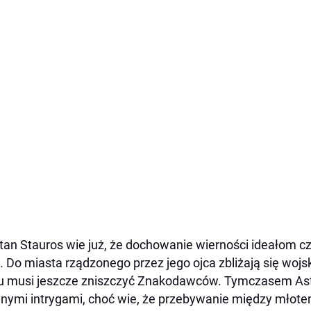
tan Stauros wie już, że dochowanie wierności ideałom c
. Do miasta rządzonego przez jego ojca zbliżają się wojsk
u musi jeszcze zniszczyć Znakodawców. Tymczasem Astri
jnymi intrygami, choć wie, że przebywanie między młot