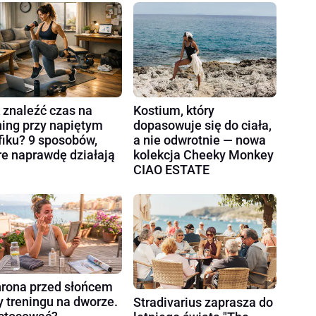
 znaleźć czas na
Kostium, który
ning przy napiętym
dopasowuje się do ciała,
fiku? 9 sposobów,
a nie odwrotnie — nowa
re naprawdę działają
kolekcja Cheeky Monkey
CIAO ESTATE
rona przed słońcem
y treningu na dworze.
Stradivarius zaprasza do