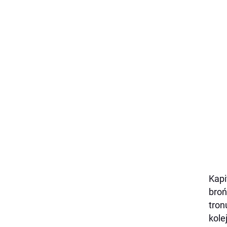
Kapi
broń
tron
kole