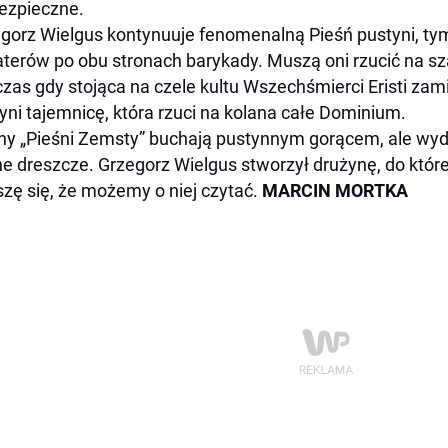
ezpieczne.
gorz Wielgus kontynuuje fenomenalną
Pieśń pustyni
, t
terów po obu stronach barykady. Muszą oni rzucić na sz
zas gdy stojąca na czele kultu Wszechśmierci Eristi za
yni tajemnicę, która rzuci na kolana całe Dominium.
ny „Pieśni Zemsty” buchają pustynnym gorącem, ale wyda
e dreszcze. Grzegorz Wielgus stworzył drużynę, do które
eszę się, że możemy o niej czytać.
MARCIN MORTKA