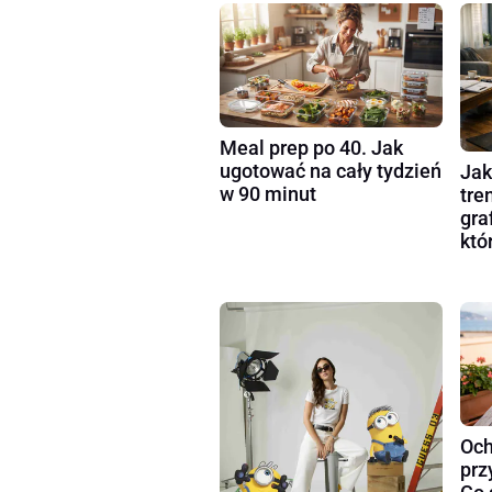
Meal prep po 40. Jak
ugotować na cały tydzień
Jak
w 90 minut
tre
gra
któ
Och
prz