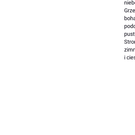
nieb
Grze
boha
podc
pust
Stro
zimn
i ci