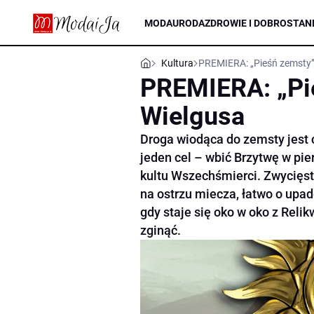
MODA
URODA
ZDROWIE I DOBROSTAN
Kultura
PREMIERA: „Pieśń zemsty”
PREMIERA: „Pi
Wielgusa
Droga wiodąca do zemsty jest c
jeden cel – wbić Brzytwę w pier
kultu Wszechśmierci. Zwycięst
na ostrzu miecza, łatwo o upad
gdy staje się oko w oko z Reli
zginąć.