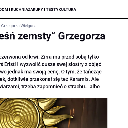
DOM I KUCHNIA
ZAKUPY I TESTY
KULTURA
 Grzegorza Wielgusa
eśń zemsty” Grzegorza
zerwona od krwi. Zirra ma przed sobą tylko
ś Eristi i wyzwolić duszę swej siostry z objęć
wo jednak ma swoją cenę. O tym, że tańcząc
ek, dotkliwie przekonał się też Karamis. Ale
kwiarzami, trzeba zapomnieć o strachu… albo