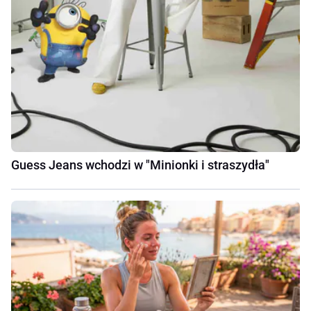
Guess Jeans wchodzi w "Minionki i straszydła"