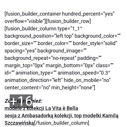
[fusion_builder_container hundred_percent=”yes”
overflow=”visible”][fusion_builder_row]
[fusion_builder_column type=”1_1″
background_position=”left top” background_color=””
border_size=”” border_color=”” border_style=”solid”
spacing=”yes” background_image=””
background_repeat=”no-repeat” padding=””
margin_top=”0px” margin_bottom=”0px” class=””
id=”” animation_type=”” animation_speed=”0.3″
animation_direction=”left” hide_on_mobile=”no”
center_content=”no” min_height=”none”]
+16
Zobacz również:
modele z kolekcji La Vita è Bella
sesja z Ambasadorką kolekcji, top modelki Kamilą
Szczawińską
[/fusion_builder_column]